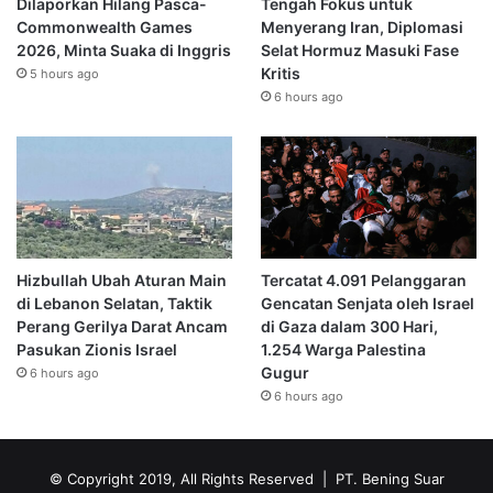
Dilaporkan Hilang Pasca-
Tengah Fokus untuk
Commonwealth Games
Menyerang Iran, Diplomasi
2026, Minta Suaka di Inggris
Selat Hormuz Masuki Fase
Kritis
5 hours ago
6 hours ago
Hizbullah Ubah Aturan Main
Tercatat 4.091 Pelanggaran
di Lebanon Selatan, Taktik
Gencatan Senjata oleh Israel
Perang Gerilya Darat Ancam
di Gaza dalam 300 Hari,
Pasukan Zionis Israel
1.254 Warga Palestina
Gugur
6 hours ago
6 hours ago
© Copyright 2019, All Rights Reserved | PT. Bening Suar