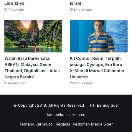
Listriknya
Israel
1 hour ago
2 hours ago
Wajah Baru Pariwisata
Kit Connor Resmi Terpilih
ASEAN, Malaysia Geser
sebagai Cyclops, Era Baru
Thailand, Digitalisasi Lintas
X-Men di Marvel Cinematic
Negara Beraksi
Universe
4 hours ago
4 hours ago
© Copyright 2019, All Rights Reserved | PT. Bening Suar
Komunika
- Jernih.co
Tentang Jernih.co
Redaksi
Pedoman Media Siber