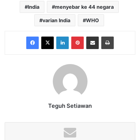
India
menyebar ke 44 negara
varian India
WHO
Facebook
X
LinkedIn
Pinterest
Share via Email
Print
Teguh Setiawan