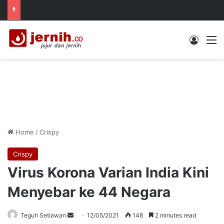
Log In
M
Home
/
Crispy
Crispy
Virus Korona Varian India Kini
Menyebar ke 44 Negara
Send
Teguh Setiawan
12/05/2021
148
2 minutes read