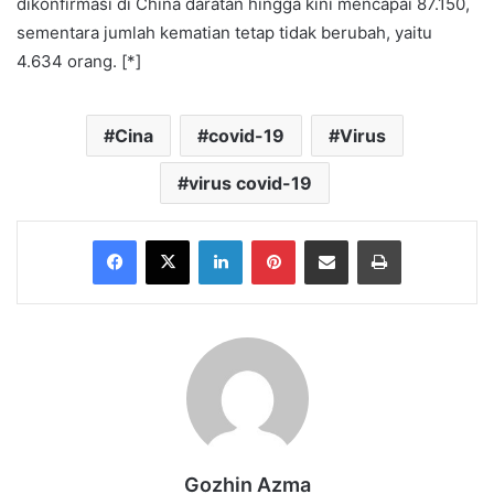
dikonfirmasi di China daratan hingga kini mencapai 87.150,
sementara jumlah kematian tetap tidak berubah, yaitu
4.634 orang. [*]
Cina
covid-19
Virus
virus covid-19
Facebook
X
LinkedIn
Pinterest
Share via Email
Print
Gozhin Azma