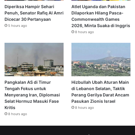
Diperiksa Hampir Sehari
Atlet Uganda dan Pakistan
Penuh, Senator Rafiq Al Amri
Dilaporkan Hilang Pasca-
Dicecar 30 Pertanyaan
Commonwealth Games
2026, Minta Suaka di Inggris
5 hours ago
8 hours ago
Pangkalan AS di Timur
Hizbullah Ubah Aturan Main
Tengah Fokus untuk
di Lebanon Selatan, Taktik
Menyerang Iran, Diplomasi
Perang Gerilya Darat Ancam
Selat Hormuz Masuki Fase
Pasukan Zionis Israel
Kritis
8 hours ago
8 hours ago