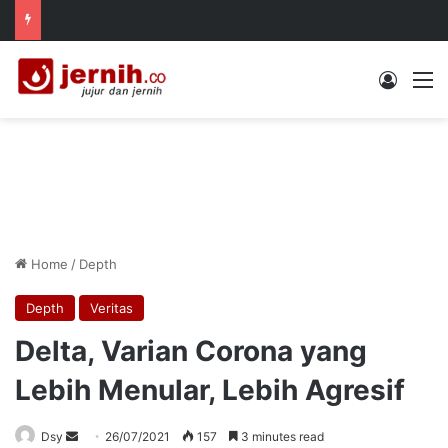
Log In
M
Home
/
Depth
Depth
Veritas
Delta, Varian Corona yang
Lebih Menular, Lebih Agresif
Send
Dsy
26/07/2021
157
3 minutes read