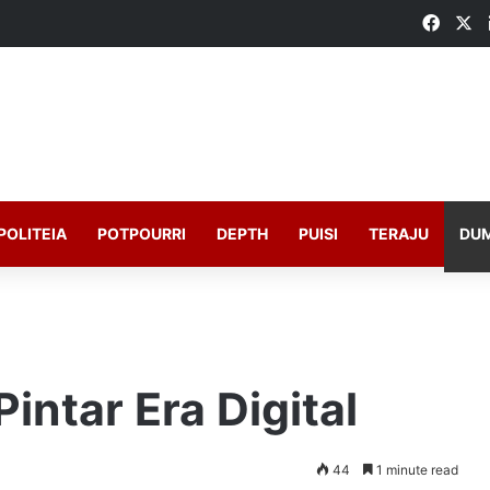
Faceb
X
POLITEIA
POTPOURRI
DEPTH
PUISI
TERAJU
DU
Pintar Era Digital
44
1 minute read