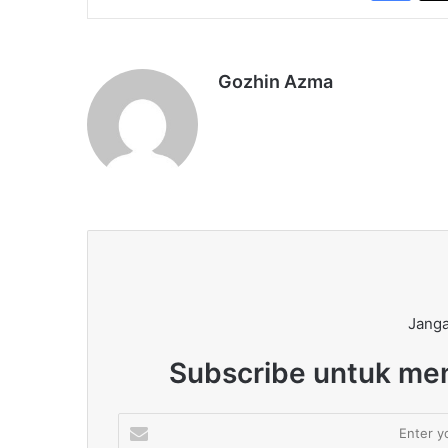
Gozhin Azma
Janga
Subscribe untuk men
Enter
your