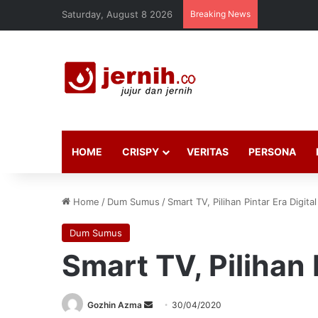
Saturday, August 8 2026
Breaking News
HOME
CRISPY
VERITAS
PERSONA
Home
/
Dum Sumus
/
Smart TV, Pilihan Pintar Era Digital
Dum Sumus
Smart TV, Pilihan 
Send
Gozhin Azma
30/04/2020