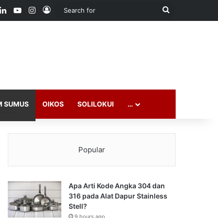
ook
LinkedIn
YouTube
Instagram
Log In
Search
for
M SUMUS
OIKOS
SOLILOKUI
…
Popular
Apa Arti Kode Angka 304 dan
316 pada Alat Dapur Stainless
Stell?
9 hours ago