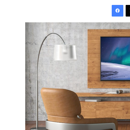
an
Fac
email