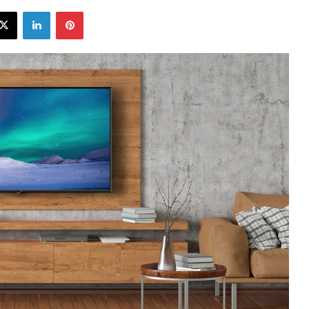
ebook
X
LinkedIn
Pinterest