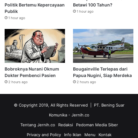
Politik Bertemu Kepercayaan
Betawi 100 Tahun?
Publik
1 hour ago
1 hour ago
Bobroknya Nurani Oknum
Bougainville Terlepas dari
Dokter Pembenci Pasien
Papua Nugini, Siap Merdeka
2 hours ago
2 hours ago
© Copyright 2019, All Rights Reserved | PT. Bening Suar
Komunika
- Jernih.co
Tentang Jernih.co
Redaksi
Pedoman Media Siber
Privacy and Policy
Info Iklan
Menu
Kontak