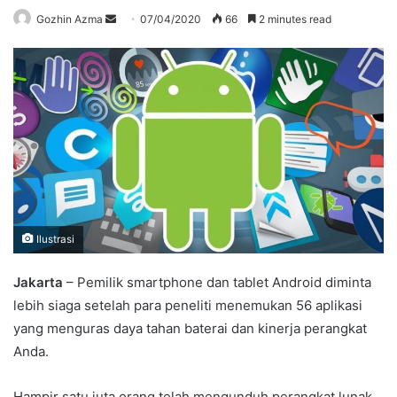
Send
Gozhin Azma
07/04/2020
66
2 minutes read
an
email
Ilustrasi
Jakarta
– Pemilik smartphone dan tablet Android diminta
lebih siaga setelah para peneliti menemukan 56 aplikasi
yang menguras daya tahan baterai dan kinerja perangkat
Anda.
Hampir satu juta orang telah mengunduh perangkat lunak