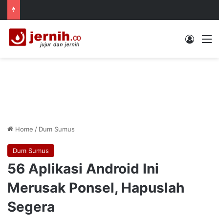
Log In
M
Home
/
Dum Sumus
Dum Sumus
56 Aplikasi Android Ini
Merusak Ponsel, Hapuslah
Segera