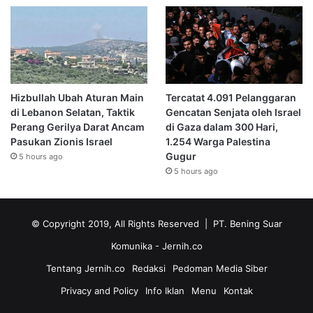
Hizbullah Ubah Aturan Main
Tercatat 4.091 Pelanggaran
di Lebanon Selatan, Taktik
Gencatan Senjata oleh Israel
Perang Gerilya Darat Ancam
di Gaza dalam 300 Hari,
Pasukan Zionis Israel
1.254 Warga Palestina
Gugur
5 hours ago
5 hours ago
© Copyright 2019, All Rights Reserved | PT. Bening Suar
Komunika
- Jernih.co
Tentang Jernih.co
Redaksi
Pedoman Media Siber
Privacy and Policy
Info Iklan
Menu
Kontak