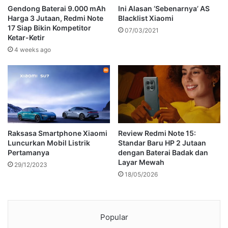
Gendong Baterai 9.000 mAh
Ini Alasan ‘Sebenarnya’ AS
Harga 3 Jutaan, Redmi Note
Blacklist Xiaomi
17 Siap Bikin Kompetitor
07/03/2021
Ketar-Ketir
4 weeks ago
Raksasa Smartphone Xiaomi
Review Redmi Note 15:
Luncurkan Mobil Listrik
Standar Baru HP 2 Jutaan
Pertamanya
dengan Baterai Badak dan
Layar Mewah
29/12/2023
18/05/2026
Popular