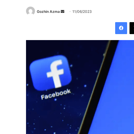
Send
Gozhin Azma
11/06/2023
an
Fac
email