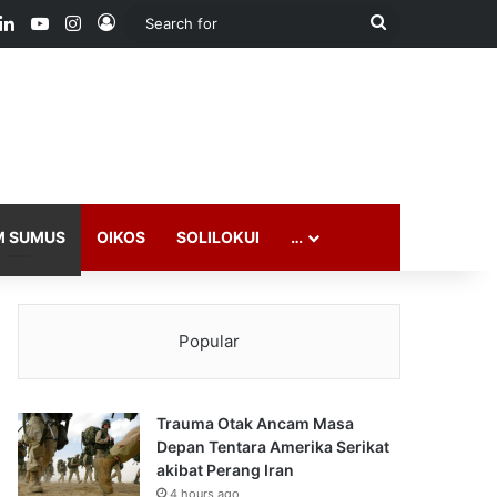
ook
LinkedIn
YouTube
Instagram
Log In
Search
for
M SUMUS
OIKOS
SOLILOKUI
…
Popular
Trauma Otak Ancam Masa
Depan Tentara Amerika Serikat
akibat Perang Iran
4 hours ago