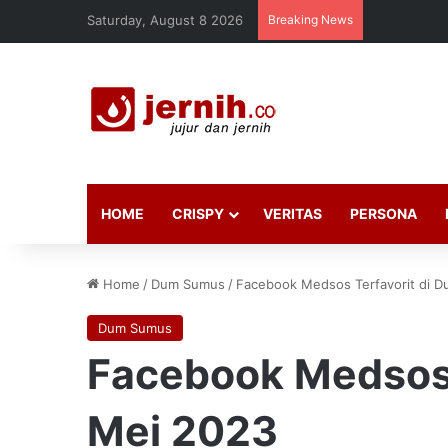
Saturday, August 8 2026
Breaking News
HOME
CRISPY
VERITAS
PERSONA
Home
/
Dum Sumus
/
Facebook Medsos Terfavorit di D
Dum Sumus
Facebook Medsos 
Mei 2023