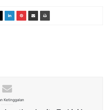
book
X
LinkedIn
Pinterest
Share via Email
Print
n Ketinggalan