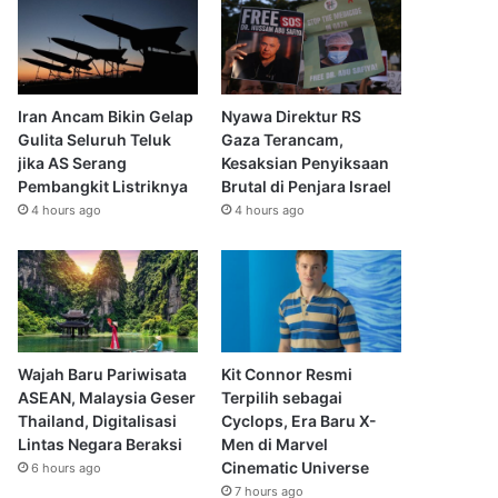
Iran Ancam Bikin Gelap
Nyawa Direktur RS
Gulita Seluruh Teluk
Gaza Terancam,
jika AS Serang
Kesaksian Penyiksaan
Pembangkit Listriknya
Brutal di Penjara Israel
4 hours ago
4 hours ago
Wajah Baru Pariwisata
Kit Connor Resmi
ASEAN, Malaysia Geser
Terpilih sebagai
Thailand, Digitalisasi
Cyclops, Era Baru X-
Lintas Negara Beraksi
Men di Marvel
Cinematic Universe
6 hours ago
7 hours ago