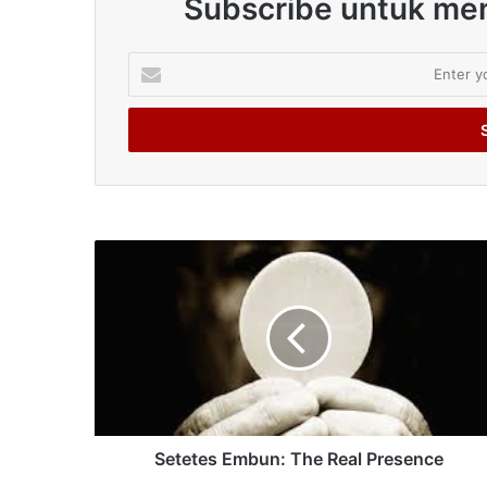
Subscribe untuk men
Enter
your
Email
address
Setetes Embun: The Real Presence