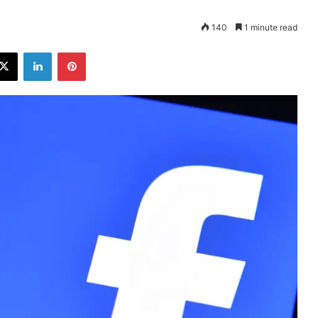
140
1 minute read
ebook
X
LinkedIn
Pinterest