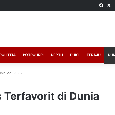
Faceb
X
POLITEIA
POTPOURRI
DEPTH
PUISI
TERAJU
DU
unia Mei 2023
Terfavorit di Dunia