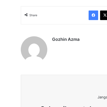
Face
Share
Gozhin Azma
Janga