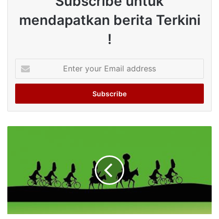
Subscribe untuk
mendapatkan berita Terkini
!
Enter
your
Email
address