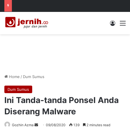
Log In
M
Home
/
Dum Sumus
Dum Sumus
Ini Tanda-tanda Ponsel Anda
Diserang Malware
Send
Gozhin Azma
09/08/2020
139
2 minutes read