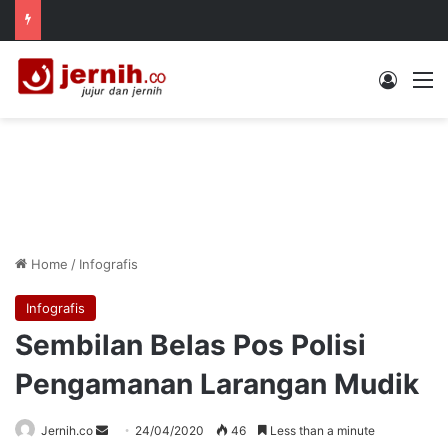
Log In
M
Home
/
Infografis
Infografis
Sembilan Belas Pos Polisi
Pengamanan Larangan Mudik
Send
Jernih.co
24/04/2020
46
Less than a minute