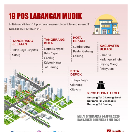
an
email