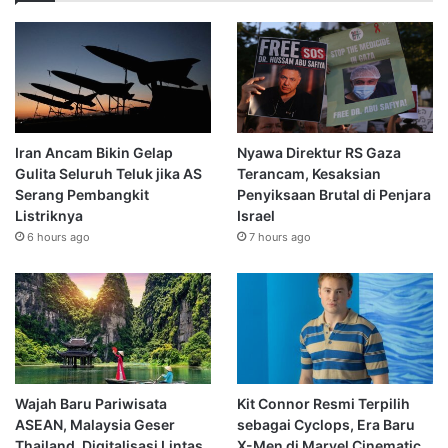
Iran Ancam Bikin Gelap
Nyawa Direktur RS Gaza
Gulita Seluruh Teluk jika AS
Terancam, Kesaksian
Serang Pembangkit
Penyiksaan Brutal di Penjara
Listriknya
Israel
6 hours ago
7 hours ago
Wajah Baru Pariwisata
Kit Connor Resmi Terpilih
ASEAN, Malaysia Geser
sebagai Cyclops, Era Baru
Thailand, Digitalisasi Lintas
X-Men di Marvel Cinematic