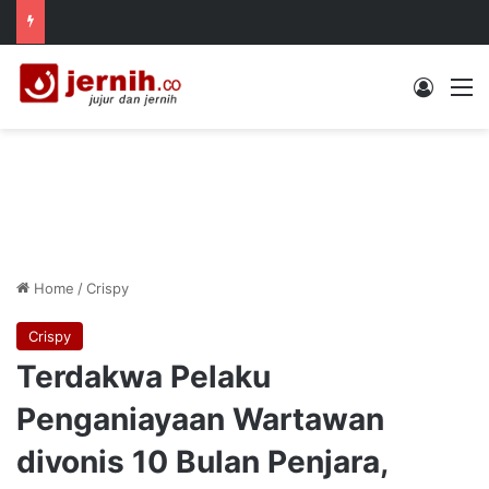
Log In
M
Home
/
Crispy
Crispy
Terdakwa Pelaku
Penganiayaan Wartawan
divonis 10 Bulan Penjara,