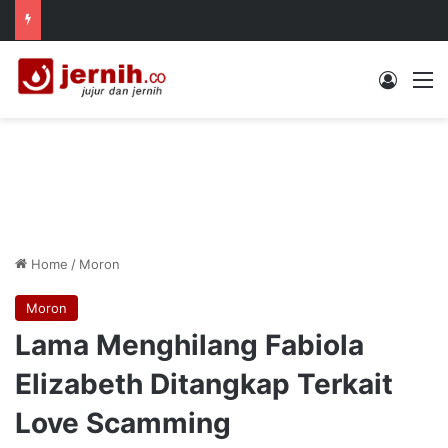
Log In
M
Home
/
Moron
Moron
Lama Menghilang Fabiola
Elizabeth Ditangkap Terkait
Love Scamming