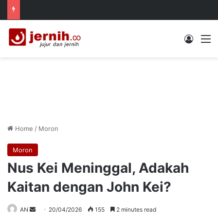
Log In
M
Home
/
Moron
Moron
Nus Kei Meninggal, Adakah
Kaitan dengan John Kei?
Send
AN
20/04/2026
155
2 minutes read