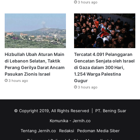
3 hours ago
Hizbullah Ubah Aturan Main
Tercatat 4.091 Pelanggaran
di Lebanon Selatan, Taktik
Gencatan Senjata oleh Israel
Perang Gerilya Darat Ancam
di Gaza dalam 300 Hari,
Pasukan Zionis Israel
1.254 Warga Palestina
Gugur
3 hours ago
3 hours ago
© Copyright 2019, All Rights Reserved | PT. Bening Suar
Komunika
- Jernih.co
Tentang Jernih.co
Redaksi
Pedoman Media Siber