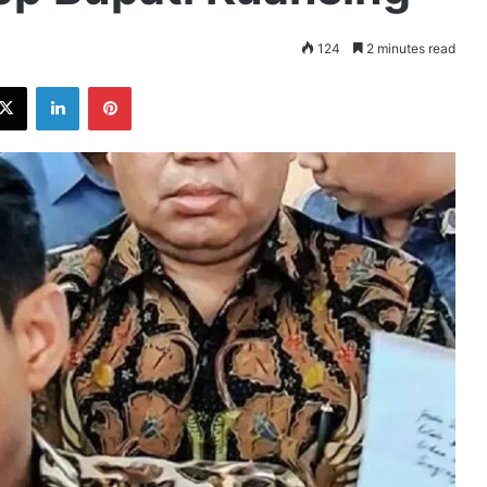
124
2 minutes read
ebook
X
LinkedIn
Pinterest