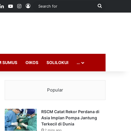
ook
LinkedIn
YouTube
Instagram
Log In
Search
for
M SUMUS
OIKOS
SOLILOKUI
…
Popular
RSCM Catat Rekor Perdana di
Asia Implan Pompa Jantung
Terkecil di Dunia
2 mins ago