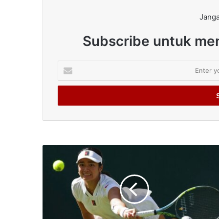
Janga
Subscribe untuk men
Enter
your
Email
address