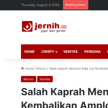
Thursday, August 6 2026
Breaking News
HOME
CRISPY
VERITAS
PERSONA
Home
/
Moron
/
Salah Kaprah Menhut Raja Juli Kembali
Moron
Veritas
Salah Kaprah Menh
Kembalikan Amplo