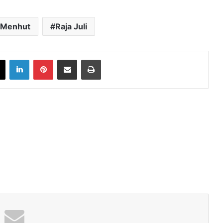
Menhut
Raja Juli
book
X
LinkedIn
Pinterest
Share via Email
Print