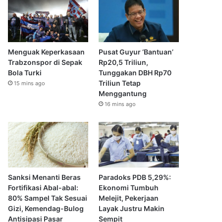
Menguak Keperkasaan
Pusat Guyur ‘Bantuan’
Trabzonspor di Sepak
Rp20,5 Triliun,
Bola Turki
Tunggakan DBH Rp70
Triliun Tetap
15 mins ago
Menggantung
16 mins ago
Sanksi Menanti Beras
Paradoks PDB 5,29%:
Fortifikasi Abal-abal:
Ekonomi Tumbuh
80% Sampel Tak Sesuai
Melejit, Pekerjaan
Gizi, Kemendag-Bulog
Layak Justru Makin
Antisipasi Pasar
Sempit