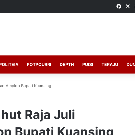
Faceb
X
POLITEIA
POTPOURRI
DEPTH
PUISI
TERAJU
DU
kan Amplop Bupati Kuansing
ut Raja Juli
p Bupati Kuansing