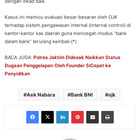
dengan itikad baik.
Kasus ini memicu evaluasi besar-besaran oleh OJK
terhadap sistem pengawasan internal (internal control) di
kantor-kantor kas daerah guna mencegah modus “bank
dalam bank” terulang kembali.(*)
BACA JUGA:
Polres Jaktim Didesak Naikkan Status
Dugaan Penggelapan Oleh Founder SiCepat ke
Penyidikan
Aek Nabara
Bank BNI
ojk
Facebook
X
LinkedIn
Pinterest
Share via Email
Print