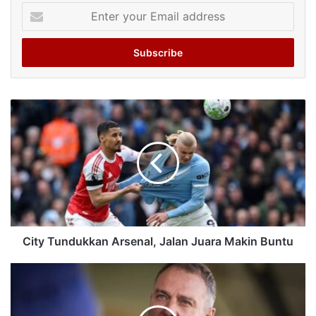
Enter
your
Email
address
City Tundukkan Arsenal, Jalan Juara Makin Buntu