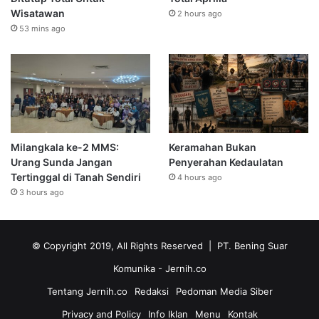
Wisatawan
2 hours ago
53 mins ago
Milangkala ke-2 MMS:
Keramahan Bukan
Urang Sunda Jangan
Penyerahan Kedaulatan
Tertinggal di Tanah Sendiri
4 hours ago
3 hours ago
© Copyright 2019, All Rights Reserved | PT. Bening Suar
Komunika
- Jernih.co
Tentang Jernih.co
Redaksi
Pedoman Media Siber
Privacy and Policy
Info Iklan
Menu
Kontak