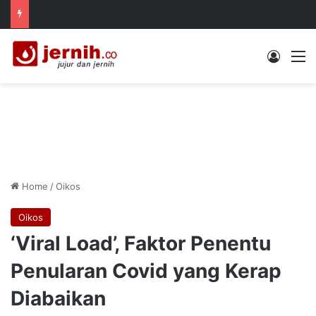
Log In
M
Home
/
Oikos
Oikos
‘Viral Load’, Faktor Penentu
Penularan Covid yang Kerap
Diabaikan