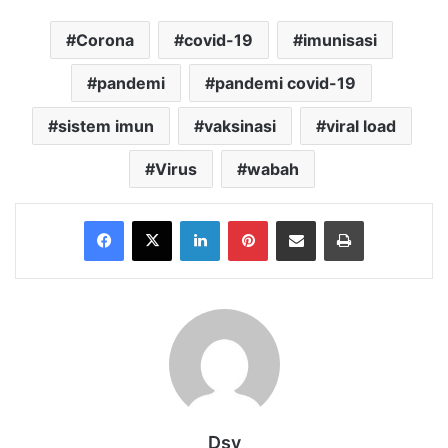
Corona
covid-19
imunisasi
pandemi
pandemi covid-19
sistem imun
vaksinasi
viral load
Virus
wabah
Facebook
X
LinkedIn
Pinterest
Share via Email
Print
Dsy