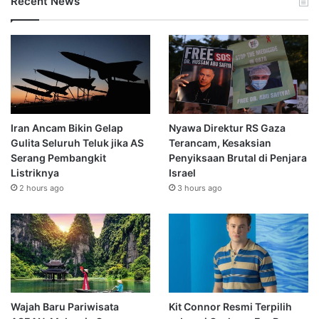
Recent News
Iran Ancam Bikin Gelap
Nyawa Direktur RS Gaza
Gulita Seluruh Teluk jika AS
Terancam, Kesaksian
Serang Pembangkit
Penyiksaan Brutal di Penjara
Listriknya
Israel
2 hours ago
3 hours ago
Wajah Baru Pariwisata
Kit Connor Resmi Terpilih