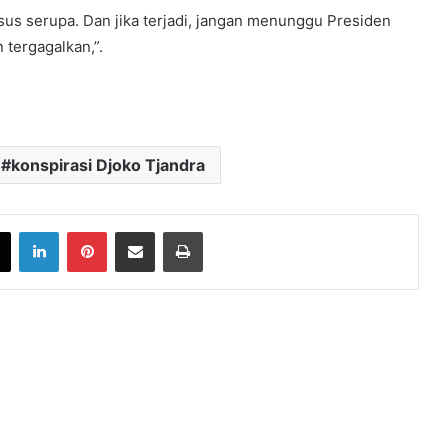
kasus serupa. Dan jika terjadi, jangan menunggu Presiden
 tergagalkan,”.
konspirasi Djoko Tjandra
book
X
LinkedIn
Pinterest
Share via Email
Print