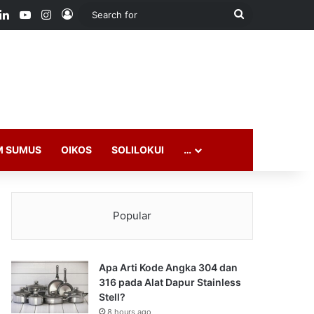
ook
LinkedIn
YouTube
Instagram
Log In
Search
for
M SUMUS
OIKOS
SOLILOKUI
…
Popular
Apa Arti Kode Angka 304 dan
316 pada Alat Dapur Stainless
Stell?
8 hours ago