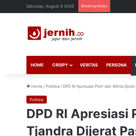
Saturday, August 8 2026
Breaking News
HOME
CRISPY
VERITAS
PERSONA
Home
/
Politeia
/
DPD RI Apresiasi Polri dan Minta Djoko 
Politeia
DPD RI Apresiasi 
Tjandra Dijerat Pa