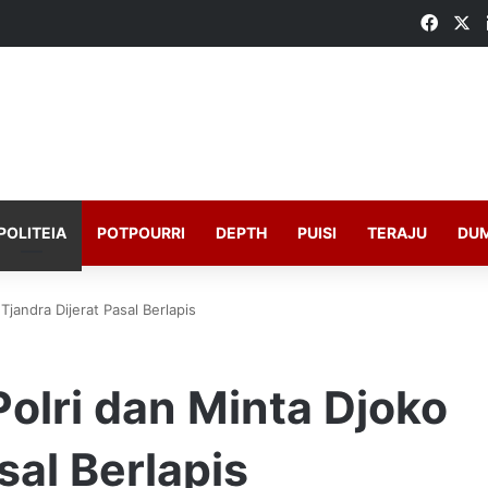
Faceb
X
POLITEIA
POTPOURRI
DEPTH
PUISI
TERAJU
DU
Tjandra Dijerat Pasal Berlapis
Polri dan Minta Djoko
sal Berlapis