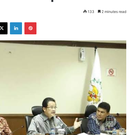
133
2 minutes read
ebook
X
LinkedIn
Pinterest