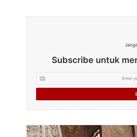
Janga
Subscribe untuk men
Enter
your
Email
address