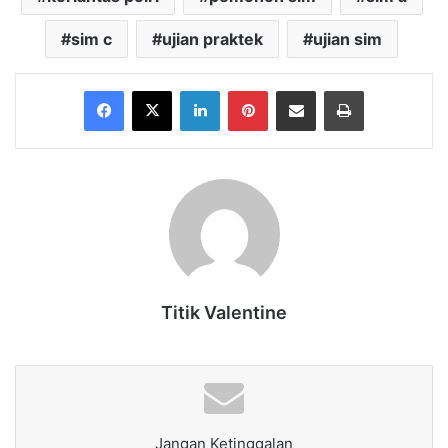
sim c
ujian praktek
ujian sim
Facebook
X
LinkedIn
Pinterest
Share via Email
Print
Titik Valentine
Jangan Ketinggalan