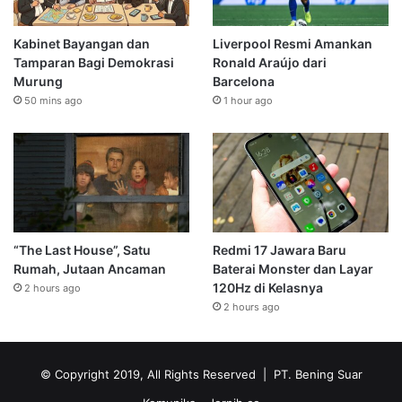
Kabinet Bayangan dan
Liverpool Resmi Amankan
Tamparan Bagi Demokrasi
Ronald Araújo dari
Murung
Barcelona
50 mins ago
1 hour ago
“The Last House”, Satu
Redmi 17 Jawara Baru
Rumah, Jutaan Ancaman
Baterai Monster dan Layar
120Hz di Kelasnya
2 hours ago
2 hours ago
© Copyright 2019, All Rights Reserved | PT. Bening Suar