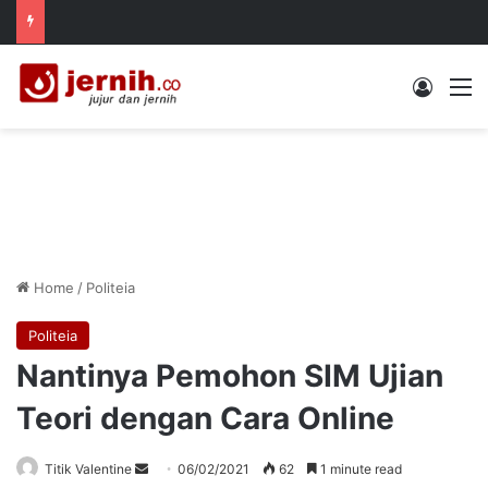
Log In
M
Home
/
Politeia
Politeia
Nantinya Pemohon SIM Ujian
Teori dengan Cara Online
Send
Titik Valentine
06/02/2021
62
1 minute read