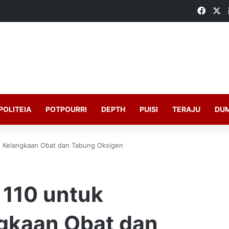
Faceb
X
POLITEIA
POTPOURRI
DEPTH
PUISI
TERAJU
DU
an Kelangkaan Obat dan Tabung Oksigen
e 110 untuk
gkaan Obat dan