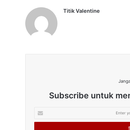
Titik Valentine
Janga
Subscribe untuk men
Enter
your
Email
address