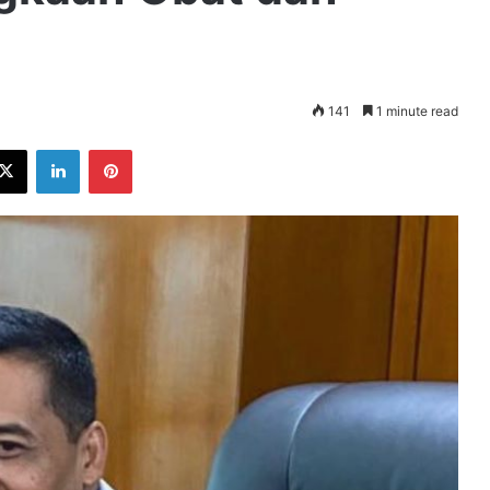
141
1 minute read
ebook
X
LinkedIn
Pinterest