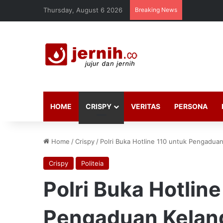
Thursday, August 6 2026
Breaking News
HOME
CRISPY
VERITAS
PERSONA
Home
/
Crispy
/
Polri Buka Hotline 110 untuk Pengadu
Crispy
Politeia
Polri Buka Hotlin
Pengaduan Kelan