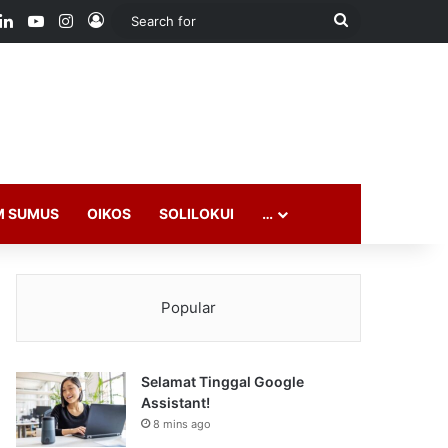
ook
LinkedIn
YouTube
Instagram
Log In
Search
for
M SUMUS
OIKOS
SOLILOKUI
…
Popular
Selamat Tinggal Google
Assistant!
8 mins ago