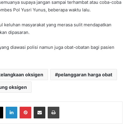
semuanya supaya jangan sampai terhambat atau coba-coba
mbes Pol Yusri Yunus, beberapa waktu lalu.
ul keluhan masyarakat yang merasa sulit mendapatkan
kan dipasaran.
 yang diawasi polisi namun juga obat-obatan bagi pasien
kelangkaan oksigen
pelanggaran harga obat
ung oksigen
book
X
LinkedIn
Pinterest
Share via Email
Print