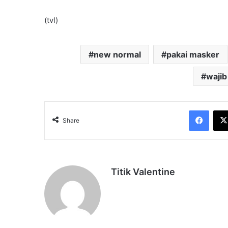
(tvl)
new normal
pakai masker
wajib
Face
Share
Titik Valentine