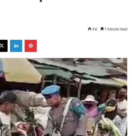
44
1 minute read
ebook
X
LinkedIn
Pinterest