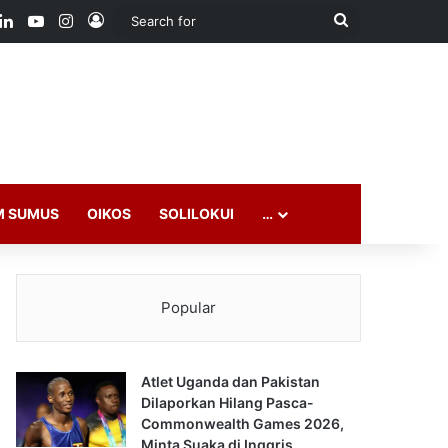
ook
LinkedIn
YouTube
Instagram
Log In
Search
for
M SUMUS
OIKOS
SOLILOKUI
…
Popular
Atlet Uganda dan Pakistan
Dilaporkan Hilang Pasca-
Commonwealth Games 2026,
Minta Suaka di Inggris