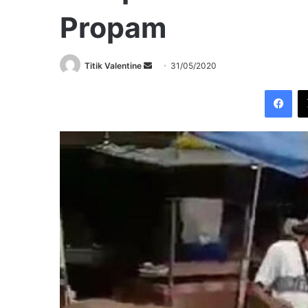
Propam
Send
Titik Valentine
31/05/2020
an
Fac
email