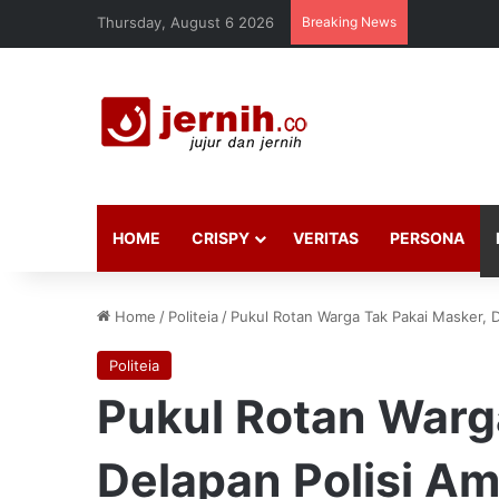
Thursday, August 6 2026
Breaking News
HOME
CRISPY
VERITAS
PERSONA
Home
/
Politeia
/
Pukul Rotan Warga Tak Pakai Masker, 
Politeia
Pukul Rotan Warg
Delapan Polisi A