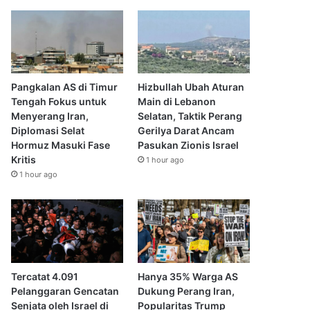
Pangkalan AS di Timur
Hizbullah Ubah Aturan
Tengah Fokus untuk
Main di Lebanon
Menyerang Iran,
Selatan, Taktik Perang
Diplomasi Selat
Gerilya Darat Ancam
Hormuz Masuki Fase
Pasukan Zionis Israel
Kritis
1 hour ago
1 hour ago
Tercatat 4.091
Hanya 35% Warga AS
Pelanggaran Gencatan
Dukung Perang Iran,
Senjata oleh Israel di
Popularitas Trump