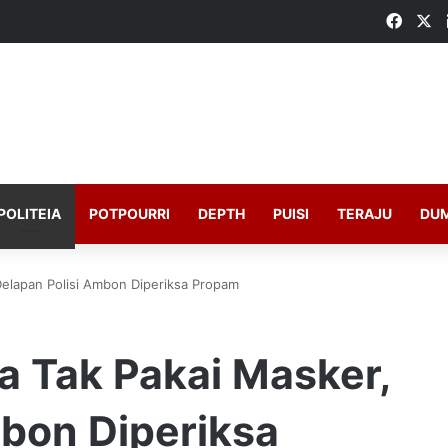
Faceb
X
POLITEIA
POTPOURRI
DEPTH
PUISI
TERAJU
DU
Delapan Polisi Ambon Diperiksa Propam
a Tak Pakai Masker,
mbon Diperiksa