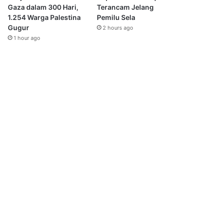
Gaza dalam 300 Hari,
Terancam Jelang
1.254 Warga Palestina
Pemilu Sela
Gugur
2 hours ago
1 hour ago