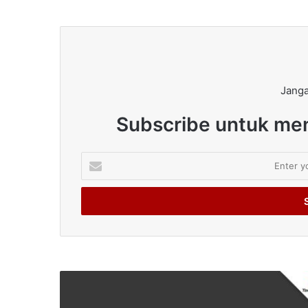
Janga
Subscribe untuk men
Enter
your
Email
address