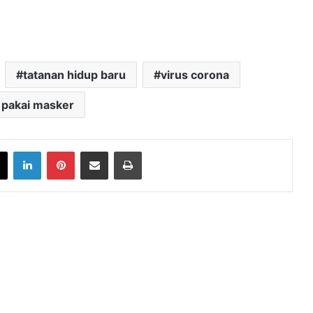
tatanan hidup baru
virus corona
 pakai masker
book
X
LinkedIn
Pinterest
Share via Email
Print