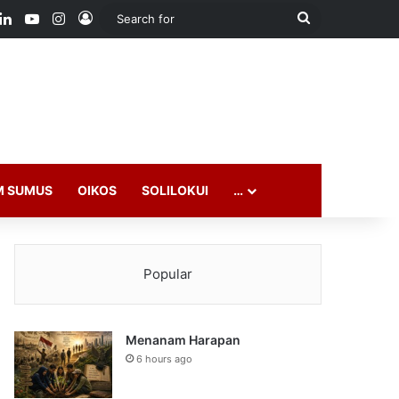
ook
LinkedIn
YouTube
Instagram
Log In
Search
for
M SUMUS
OIKOS
SOLILOKUI
…
Popular
Menanam Harapan
6 hours ago