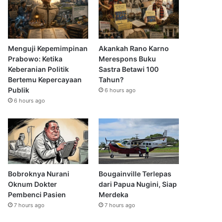
Menguji Kepemimpinan
Akankah Rano Karno
Prabowo: Ketika
Merespons Buku
Keberanian Politik
Sastra Betawi 100
Bertemu Kepercayaan
Tahun?
Publik
6 hours ago
6 hours ago
Bobroknya Nurani
Bougainville Terlepas
Oknum Dokter
dari Papua Nugini, Siap
Pembenci Pasien
Merdeka
7 hours ago
7 hours ago