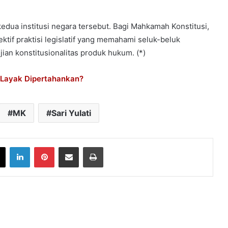
dua institusi negara tersebut. Bagi Mahkamah Konstitusi,
tif praktisi legislatif yang memahami seluk-beluk
n konstitusionalitas produk hukum. (*)
 Layak Dipertahankan?
MK
Sari Yulati
book
X
LinkedIn
Pinterest
Share via Email
Print