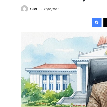
Send
AN
27/01/2026
an
Fac
email