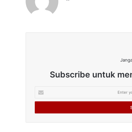
Janga
Subscribe untuk men
Enter
your
Email
address