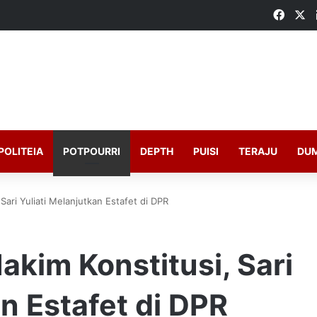
Faceb
X
POLITEIA
POTPOURRI
DEPTH
PUISI
TERAJU
DU
 Sari Yuliati Melanjutkan Estafet di DPR
akim Konstitusi, Sari
an Estafet di DPR