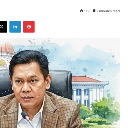
119
2 minutes read
ebook
X
LinkedIn
Pinterest