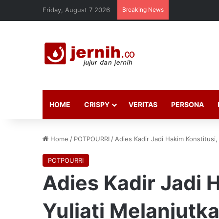
Friday, August 7 2026
Breaking News
HOME
CRISPY
VERITAS
PERSONA
Home
/
POTPOURRI
/
Adies Kadir Jadi Hakim Konstitusi,
POTPOURRI
Adies Kadir Jadi H
Yuliati Melanjutk