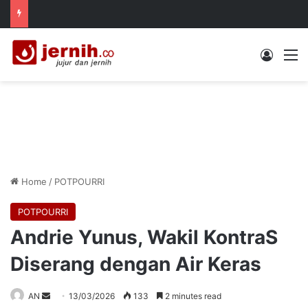
Log In
M
Home
/
POTPOURRI
POTPOURRI
Andrie Yunus, Wakil KontraS
Diserang dengan Air Keras
Send
AN
13/03/2026
133
2 minutes read