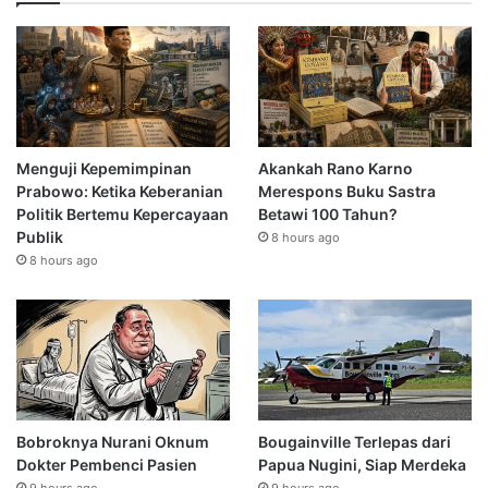
Menguji Kepemimpinan
Akankah Rano Karno
Prabowo: Ketika Keberanian
Merespons Buku Sastra
Politik Bertemu Kepercayaan
Betawi 100 Tahun?
Publik
8 hours ago
8 hours ago
Bobroknya Nurani Oknum
Bougainville Terlepas dari
Dokter Pembenci Pasien
Papua Nugini, Siap Merdeka
9 hours ago
9 hours ago