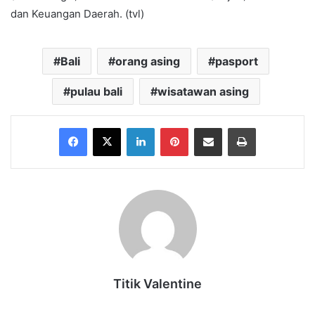
dan Keuangan Daerah. (tvl)
Bali
orang asing
pasport
pulau bali
wisatawan asing
Facebook
X
LinkedIn
Pinterest
Share via Email
Print
Titik Valentine