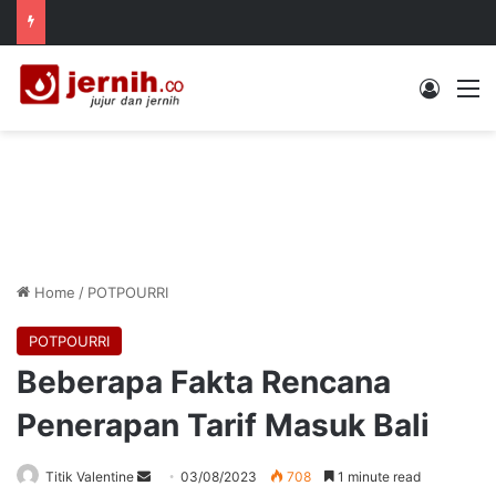
Log In
M
Home
/
POTPOURRI
POTPOURRI
Beberapa Fakta Rencana
Penerapan Tarif Masuk Bali
Send
Titik Valentine
03/08/2023
708
1 minute read