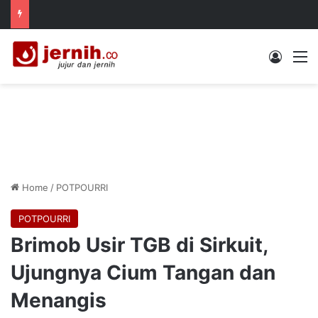
Log In
M
Home
/
POTPOURRI
POTPOURRI
Brimob Usir TGB di Sirkuit,
Ujungnya Cium Tangan dan
Menangis