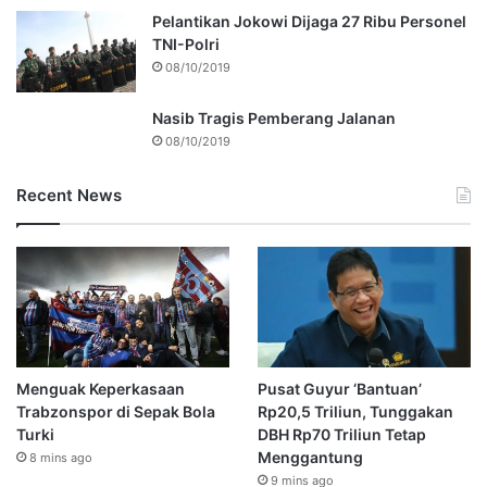
Pelantikan Jokowi Dijaga 27 Ribu Personel
TNI-Polri
08/10/2019
Nasib Tragis Pemberang Jalanan
08/10/2019
Recent News
Menguak Keperkasaan
Pusat Guyur ‘Bantuan’
Trabzonspor di Sepak Bola
Rp20,5 Triliun, Tunggakan
Turki
DBH Rp70 Triliun Tetap
Menggantung
8 mins ago
9 mins ago