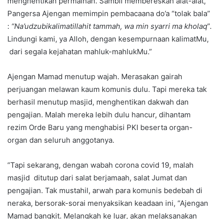
menghentikan permainan. Sambil membereskan alat-alat,
Pangersa Ajengan memimpin pembacaana do’a “tolak bala”
:
“Na’udzubikalimatillahit tammah, wa min syarri ma kholaq
”.
Lindungi kami, ya Alloh, dengan kesempurnaan kalimatMu,
dari segala kejahatan mahluk-mahlukMu.”
Ajengan Mamad menutup wajah. Merasakan gairah
perjuangan melawan kaum komunis dulu. Tapi mereka tak
berhasil menutup masjid, menghentikan dakwah dan
pengajian. Malah mereka lebih dulu hancur, dihantam
rezim Orde Baru yang menghabisi PKI beserta organ-
organ dan seluruh anggotanya.
“Tapi sekarang, dengan wabah corona covid 19, malah
masjid ditutup dari salat berjamaah, salat Jumat dan
pengajian. Tak mustahil, arwah para komunis bedebah di
neraka, bersorak-sorai menyaksikan keadaan ini, “Ajengan
Mamad bangkit. Melangkah ke luar, akan melaksanakan