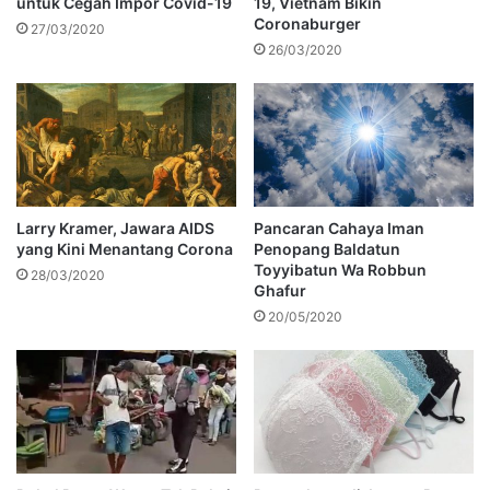
untuk Cegah Impor Covid-19
19, Vietnam Bikin
Coronaburger
27/03/2020
26/03/2020
Larry Kramer, Jawara AIDS
Pancaran Cahaya Iman
yang Kini Menantang Corona
Penopang Baldatun
Toyyibatun Wa Robbun
28/03/2020
Ghafur
20/05/2020