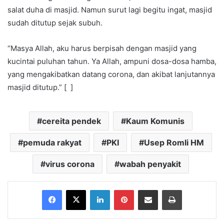
salat duha di masjid. Namun surut lagi begitu ingat, masjid
sudah ditutup sejak subuh.
“Masya Allah, aku harus berpisah dengan masjid yang
kucintai puluhan tahun. Ya Allah, ampuni dosa-dosa hamba,
yang mengakibatkan datang corona, dan akibat lanjutannya
masjid ditutup.” [ ]
cereita pendek
Kaum Komunis
pemuda rakyat
PKI
Usep Romli HM
virus corona
wabah penyakit
Facebook
X
LinkedIn
Pinterest
Share via Email
Print