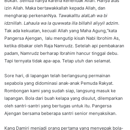
Bukan. Semua hanya karena kehendak Allah. Hanya atas
izin Allah. Maka bertawakkallah kepada Allah, dan
mengharap perkenanNya.
Tawakalltu alalLah wa bi
idznillah. Lahaula wa la quwwata illa billahil aliyyil adzim
.
Tak ada kekuatan, kecuali Allah yang Maha Agung,“kata
Pangersa Ajengan, lalu mengutip kisah Nabi Ibrohim As,
ketika dibakar oleh Raja Namrudz. Setelah api pembakaran
padam, Namrudz berharap Ibrahim hancur tinggal debu.
Tapi ternyata tidak apa-apa. Tetap utuh dan selamat.
Sore hari, di lapangan telah berlangsung permainan
sepabola yang didominasi anak-anak Pemuda Rakyat.
Rombongan kami yang sudah siap, langsung masuk ke
lapangan. Bola dari buah kelapa yang disulut, dilemparkan
oleh santri-santri yang bertugas untuk itu. Pangersa
Ajengan bersama beberapa santri senior menyaksikan.
Kang Damiri menjadi orang pertama yang menyepak bola-