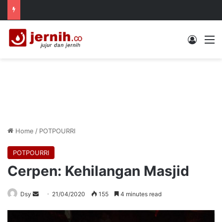
Log In
M
Home
/
POTPOURRI
POTPOURRI
Cerpen: Kehilangan Masjid
Send
Dsy
21/04/2020
155
4 minutes read
an
email