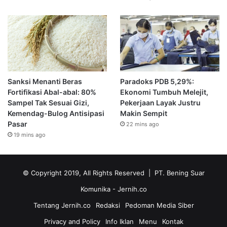
Sanksi Menanti Beras
Paradoks PDB 5,29%:
Fortifikasi Abal-abal: 80%
Ekonomi Tumbuh Melejit,
Sampel Tak Sesuai Gizi,
Pekerjaan Layak Justru
Kemendag-Bulog Antisipasi
Makin Sempit
Pasar
22 mins ago
19 mins ago
© Copyright 2019, All Rights Reserved | PT. Bening Suar
Komunika
- Jernih.co
Tentang Jernih.co
Redaksi
Pedoman Media Siber
Privacy and Policy
Info Iklan
Menu
Kontak