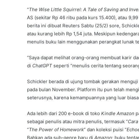
“
The Wise Little Squirrel: A Tale of Saving and Inve
AS (sekitar Rp 46 ribu pada kurs 15.400), atau 9,99
berita ini dibuat Reuters Sabtu (25/2) sore, Schick
atau kurang lebih Rp 1,54 juta. Meskipun kedengara
menulis buku lain menggunakan perangkat lunak te
“Saya dapat melihat orang-orang membuat karir dar
di
ChatGPT
seperti “menulis cerita tentang seoran
Schickler berada di ujung tombak gerakan menguji 
pada bulan November. Platform itu pun telah mengi
seterusnya, karena kemampuannya yang luar biasa
Ada lebih dari 200 e-book di toko
Kindle Amazon
p
sebagai penulis atau mitra penulis, termasuk “
Cara
“
The Power of Homework
” dan koleksi puisi “
Echoe
Bahkan ada sub-genre baru di
Amazon
: buku tent