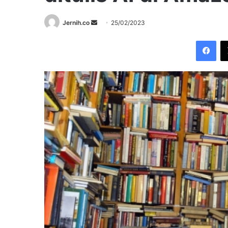
Send
Jernih.co
25/02/2023
an
Fac
email