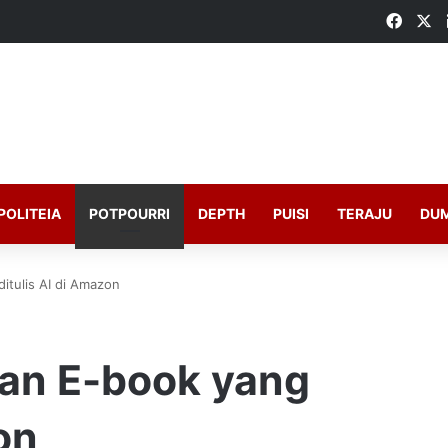
Faceb
X
POLITEIA
POTPOURRI
DEPTH
PUISI
TERAJU
DU
itulis AI di Amazon
an E-book yang
on