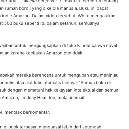
berjudul “
Galactic Pimp: Vol. 1
”. Buku itu bercerita tentang
n rumah bordil yang dikelola manusia. Buku ini dapat
 Kindle Amazon. Dalam video tersebut, White mengatakan
t 300 buku seperti itu dalam setahun, semuanya
ewajiban untuk mengungkapkan di toko Kindle bahwa novel
agian karena kebijakan Amazon pun tidak
s apakah mereka berencana untuk mengubah atau meninjau
enulis atau alat tulis otomatis lainnya. “Semua buku di
suk dengan mematuhi hak kekayaan intelektual dan semua
a Amazon, Lindsay Hamilton, melalui email.
AI, menolak berkomentar.
n e-book terbesar, menguasai lebih dari setengah