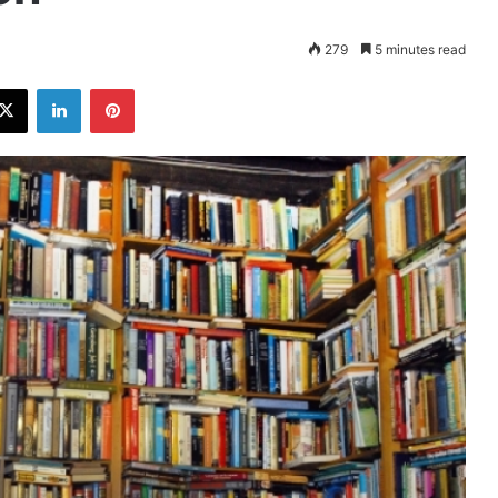
279
5 minutes read
ebook
X
LinkedIn
Pinterest