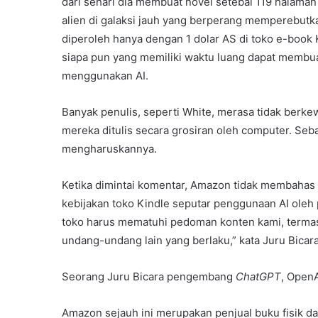
dari sehari dia membuat novel setebal 119 halaman 
alien di galaksi jauh yang berperang memperebutka
diperoleh hanya dengan 1 dolar AS di toko e-book
siapa pun yang memiliki waktu luang dapat membua
menggunakan AI.
Banyak penulis, seperti White, merasa tidak berk
mereka ditulis secara grosiran oleh computer. Seb
mengharuskannya.
Ketika dimintai komentar, Amazon tidak membaha
kebijakan toko Kindle seputar penggunaan AI oleh p
toko harus mematuhi pedoman konten kami, terma
undang-undang lain yang berlaku,” kata Juru Bicar
Seorang Juru Bicara pengembang
ChatGPT
, Open
Amazon sejauh ini merupakan penjual buku fisik da