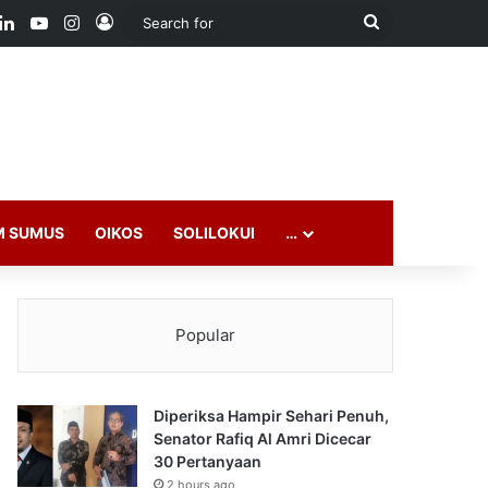
ook
LinkedIn
YouTube
Instagram
Log In
Search
for
M SUMUS
OIKOS
SOLILOKUI
…
Popular
Diperiksa Hampir Sehari Penuh,
Senator Rafiq Al Amri Dicecar
30 Pertanyaan
2 hours ago