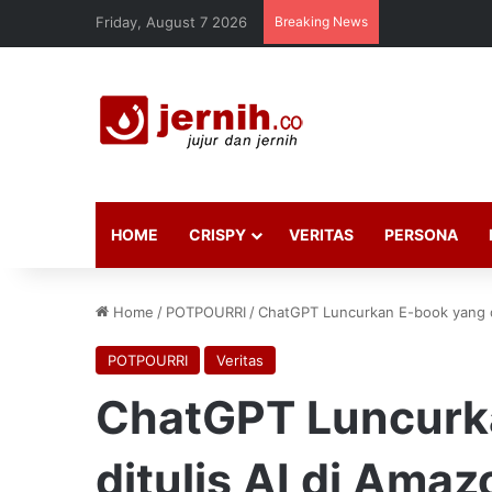
Friday, August 7 2026
Breaking News
HOME
CRISPY
VERITAS
PERSONA
Home
/
POTPOURRI
/
ChatGPT Luncurkan E-book yang d
POTPOURRI
Veritas
ChatGPT Luncurk
ditulis AI di Amaz