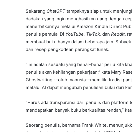
Sekarang
ChatGPT
tampaknya siap untuk menjungkir
dadakan yang ingin menghasilkan uang dengan cepa
menerbitkannya melalui Amazon Kindle Direct Publ
penulis pemula. Di
YouTube, TikTok,
dan
Reddit
, r
membuat buku hanya dalam beberapa jam. Subyek b
dan resep pengkodean perangkat lunak.
“Ini adalah sesuatu yang benar-benar perlu kita k
penulis akan kehilangan pekerjaan,” kata Mary Rase
Ghostwriting -–oleh manusia-–memiliki tradisi pa
melalui AI dapat mengubah penulisan buku dari ker
“Harus ada transparansi dari penulis dan platform
mendapatkan banyak buku berkualitas rendah,” kat
Seorang penulis, bernama Frank White, menunjuk