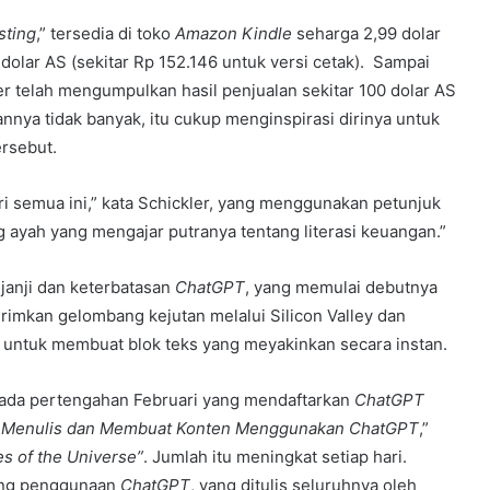
sting
,” tersedia di toko
Amazon Kindle
seharga 2,99 dolar
 dolar AS (sekitar Rp 152.146 untuk versi cetak). Sampai
ler telah mengumpulkan hasil penjualan sekitar 100 dolar AS
nnya tidak banyak, itu cukup menginspirasi dirinya untuk
rsebut.
i semua ini,” kata Schickler, yang menggunakan petunjuk
g ayah yang mengajar putranya tentang literasi keuangan.”
janji dan keterbatasan
ChatGPT
, yang memulai debutnya
rimkan gelombang kejutan melalui Silicon Valley dan
 untuk membuat blok teks yang meyakinkan secara instan.
ada pertengahan Februari yang mendaftarkan
ChatGPT
 Menulis dan Membuat Konten Menggunakan ChatGPT
,”
s of the Universe”
. Jumlah itu meningkat setiap hari.
ang penggunaan
ChatGPT
, yang ditulis seluruhnya oleh