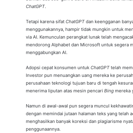
ChatGPT
.
Tetapi karena sifat
ChatGPT
dan keengganan banya
menggunakannya, hampir tidak mungkin untuk meng
via AI. Kemunculan perangkat lunak telah mengaca
mendorong Alphabet dan Microsoft untuk segera m
menggabungkan AI.
Adopsi cepat konsumen untuk
ChatGPT
telah memac
Investor pun menuangkan uang mereka ke perusaha
perusahaan teknologi tujuan baru di tengah kesura
menerima liputan atas mesin pencari
Bing
mereka y
Namun di awal-awal pun segera muncul kekhawatir
dengan memindai jutaan halaman teks yang telah a
menghasilkan banyak koreksi dan plagiarisme nyat
penggunaannya.