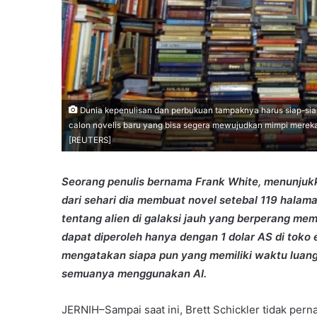
Dunia kepenulisan dan perbukuan tampaknya harus siap-siap 
calon novelis baru yang bisa segera mewujudkan mimpi mereka
[REUTERS]
Seorang penulis bernama Frank White, menunju
dari sehari dia membuat novel setebal 119 halaman 
tentang alien di galaksi jauh yang berperang mem
dapat diperoleh hanya dengan 1 dolar AS di toko
mengatakan siapa pun yang memiliki waktu luang
semuanya menggunakan AI.
JERNIH–Sampai saat ini, Brett Schickler tidak pern