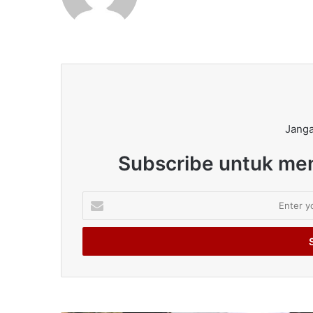
Janga
Subscribe untuk men
Enter
your
Email
address