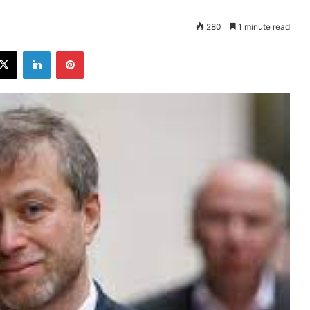
280
1 minute read
ebook
X
LinkedIn
Pinterest