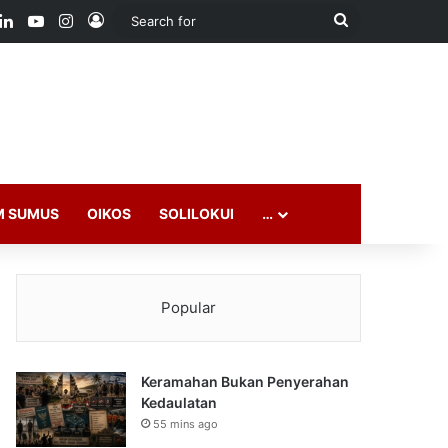
ook
LinkedIn
YouTube
Instagram
Log In
Search
for
M SUMUS
OIKOS
SOLILOKUI
…
Popular
Keramahan Bukan Penyerahan
Kedaulatan
55 mins ago