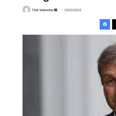
Send
Titik Valentine
12/03/2022
an
Fac
email