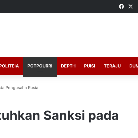
Faceb
X
POLITEIA
POTPOURRI
DEPTH
PUISI
TERAJU
DU
ada Pengusaha Rusia
atuhkan Sanksi pada