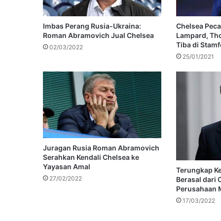
Imbas Perang Rusia-Ukraina:
Chelsea Pecat
Roman Abramovich Jual Chelsea
Lampard, Th
Tiba di Stamf
02/03/2022
25/01/2021
Juragan Rusia Roman Abramovich
Serahkan Kendali Chelsea ke
Yayasan Amal
Terungkap K
27/02/2022
Berasal dari 
Perusahaan 
17/03/2022