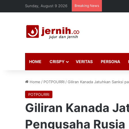
Sunday, August 9 2026
Breaking News
HOME
CRISPY
VERITAS
PERSONA
Home
/
POTPOURRI
/
Giliran Kanada Jatuhkan Sanksi p
POTPOURRI
Giliran Kanada J
Pengusaha Rusia