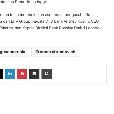
atuhkan Pemerintah Inggris.
 Ukraina telah membekukan aset enam pengusaha Rusia,
ka dari En+ Group, Kepala VTB bank Andrey Kostin, CEO
Tokarev, dan Kepala Direksi Bank Rossiya Dmitri Lebedev.
gusaha rusia
roman abramovich
book
X
LinkedIn
Pinterest
Share via Email
Print