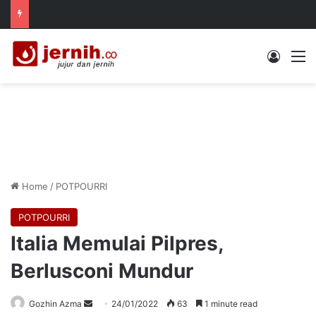
Log In
M
Home
/
POTPOURRI
POTPOURRI
Italia Memulai Pilpres,
Berlusconi Mundur
Send
Gozhin Azma
24/01/2022
63
1 minute read