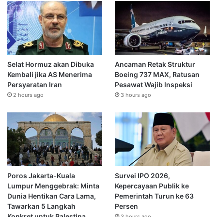
Selat Hormuz akan Dibuka
Ancaman Retak Struktur
Kembali jika AS Menerima
Boeing 737 MAX, Ratusan
Persyaratan Iran
Pesawat Wajib Inspeksi
2 hours ago
3 hours ago
Poros Jakarta-Kuala
Survei IPO 2026,
Lumpur Menggebrak: Minta
Kepercayaan Publik ke
Dunia Hentikan Cara Lama,
Pemerintah Turun ke 63
Tawarkan 5 Langkah
Persen
Konkret untuk Palestina
3 hours ago