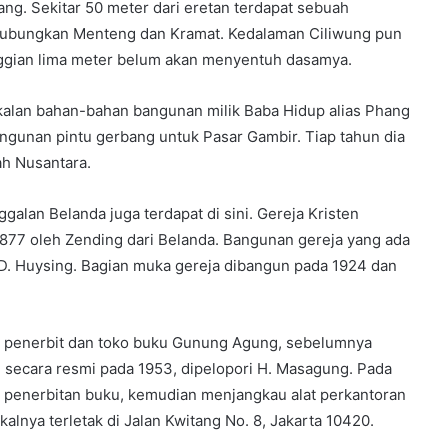
ang. Sekitar 50 meter dari eretan terdapat sebuah
ghubungkan Menteng dan Kramat. Kedalaman Ciliwung pun
tinggian lima meter belum akan menyentuh dasamya.
gkalan bahan-bahan bangunan milik Baba Hidup alias Phang
gunan pintu gerbang untuk Pasar Gambir. Tiap tahun dia
ah Nusantara.
lan Belanda juga terdapat di sini. Gereja Kristen
1877 oleh Zending dari Belanda. Bangunan gereja yang ada
 D. Huysing. Bagian muka gereja dibangun pada 1924 dan
an penerbit dan toko buku Gunung Agung, sebelumnya
n secara resmi pada 1953, dipelopori H. Masagung. Pada
 penerbitan buku, kemudian menjangkau alat perkantoran
alnya terletak di Jalan Kwitang No. 8, Jakarta 10420.