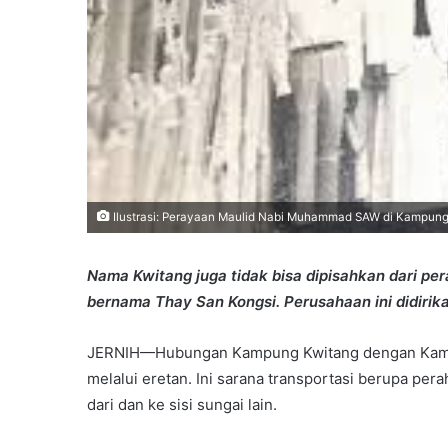
Ilustrasi: Perayaan Maulid Nabi Muhammad SAW di Kampung K
Nama Kwitang juga tidak bisa dipisahkan dari p
bernama Thay San Kongsi. Perusahaan ini didirik
JERNIH—Hubungan Kampung Kwitang dengan Kampung
melalui eretan. Ini sarana transportasi berupa pe
dari dan ke sisi sungai lain.