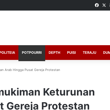
Faceb
X
POLITEIA
POTPOURRI
DEPTH
PUISI
TERAJU
DU
an Arab Hingga Pusat Gereja Protestan
rmukiman Keturunan
t Gereja Protestan