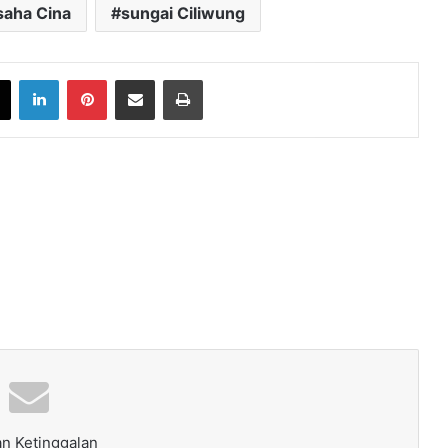
aha Cina
sungai Ciliwung
book
X
LinkedIn
Pinterest
Share via Email
Print
n Ketinggalan