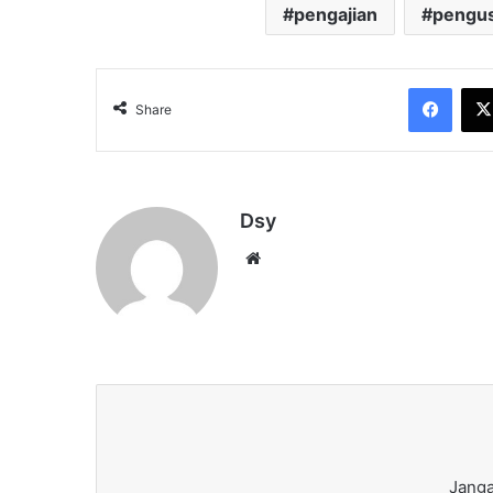
pengajian
pengus
Face
Share
Dsy
Website
Janga