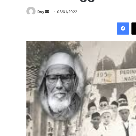
Send
Dsy
08/01/2022
an
Fac
email