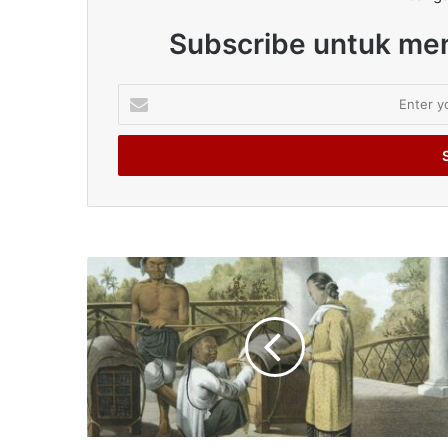
Subscribe untuk men
Enter
your
Email
address