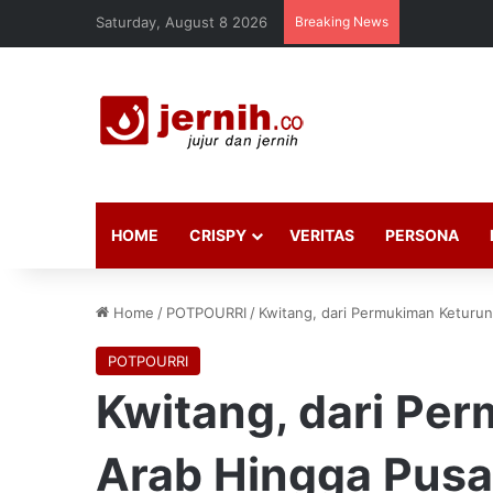
Saturday, August 8 2026
Breaking News
HOME
CRISPY
VERITAS
PERSONA
Home
/
POTPOURRI
/
Kwitang, dari Permukiman Keturun
POTPOURRI
Kwitang, dari Pe
Arab Hingga Pusa