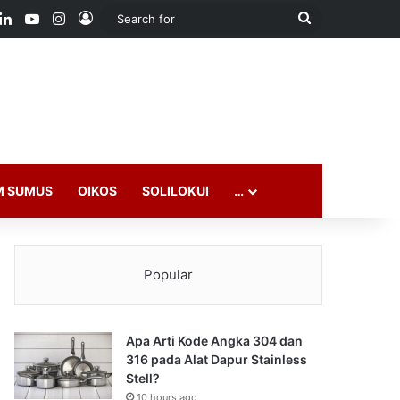
ook
LinkedIn
YouTube
Instagram
Log In
Search
for
M SUMUS
OIKOS
SOLILOKUI
…
Popular
Apa Arti Kode Angka 304 dan
316 pada Alat Dapur Stainless
Stell?
10 hours ago