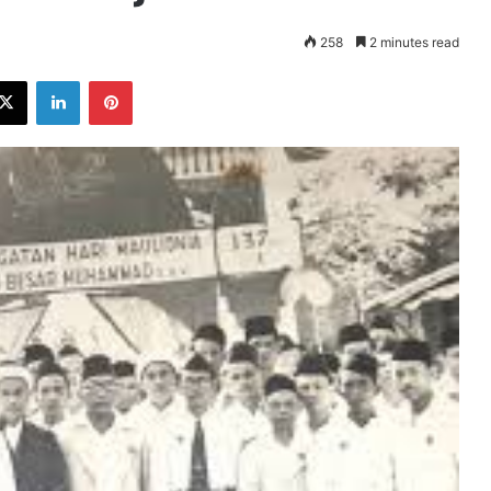
258
2 minutes read
ebook
X
LinkedIn
Pinterest