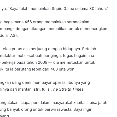
lnya, “Saya telah memainkan Squid Game selama 30 tahun.”
ng bagaimana 456 orang memainkan serangkaian
k tambang– dengan tikungan mematikan untuk memenangkan
dolar AS).
 telah putus asa berjuang dengan hidupnya. Setelah
nufaktur mobil–sebuah pengingat tegas bagaimana
0 pekerja pada tahun 2009 — dia memutuskan untuk
 itu ia berutang lebih dari 400 juta won.
gkan uang demi membayar operasi ibunya yang
ya dari mantan istri, tulis
The Straits Times
.
gatakan, siapa pun dalam masyarakat kapitalis bisa jatuh
ong banyak orang untuk berwiraswasta. Saya ingin
Hwang.