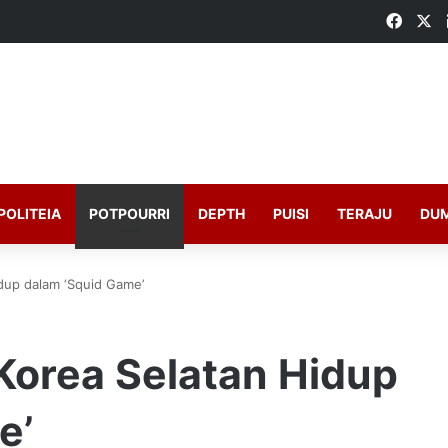
Faceb
X
POLITEIA
POTPOURRI
DEPTH
PUISI
TERAJU
DU
dup dalam ‘Squid Game’
Korea Selatan Hidup
e’