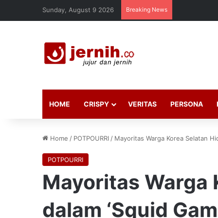
Sunday, August 9 2026
Breaking News
HOME
CRISPY
VERITAS
PERSONA
Home
/
POTPOURRI
/
Mayoritas Warga Korea Selatan Hi
POTPOURRI
Mayoritas Warga 
dalam ‘Squid Gam