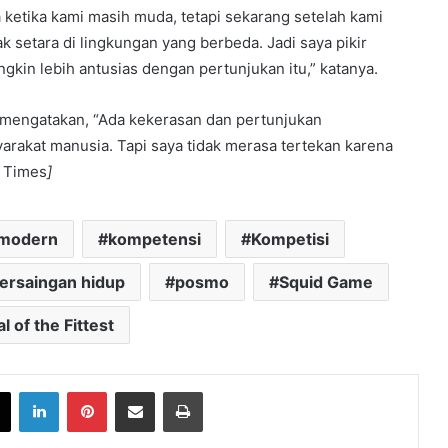
ketika kami masih muda, tetapi sekarang setelah kami
 setara di lingkungan yang berbeda. Jadi saya pikir
kin lebih antusias dengan pertunjukan itu,” katanya.
, mengatakan, “Ada kekerasan dan pertunjukan
akat manusia. Tapi saya tidak merasa tertekan karena
s Times
]
amodern
kompetensi
Kompetisi
ersaingan hidup
posmo
Squid Game
l of the Fittest
book
X
LinkedIn
Pinterest
Share via Email
Print