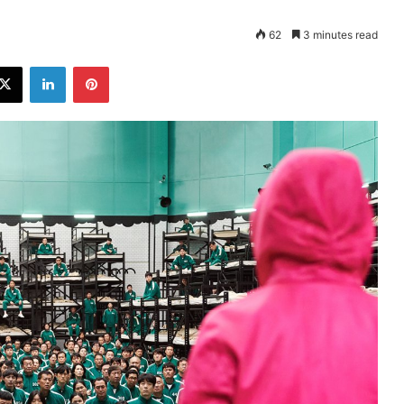
62
3 minutes read
ebook
X
LinkedIn
Pinterest