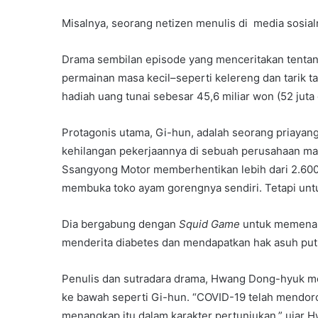
Misalnya, seorang netizen menulis di media sosia
Drama sembilan episode yang menceritakan tenta
permainan masa kecil–seperti kelereng dan tari
hadiah uang tunai sebesar 45,6 miliar won (52 juta 
Protagonis utama, Gi-hun, adalah seorang priayang
kehilangan pekerjaannya di sebuah perusahaan ma
Ssangyong Motor memberhentikan lebih dari 2.60
membuka toko ayam gorengnya sendiri. Tetapi untuk
Dia bergabung dengan
Squid Game
untuk memenan
menderita diabetes dan mendapatkan hak asuh putrin
Penulis dan sutradara drama, Hwang Dong-hyuk men
ke bawah seperti Gi-hun. “COVID-19 telah mendor
menangkap itu dalam karakter pertunjukan,” ujar 