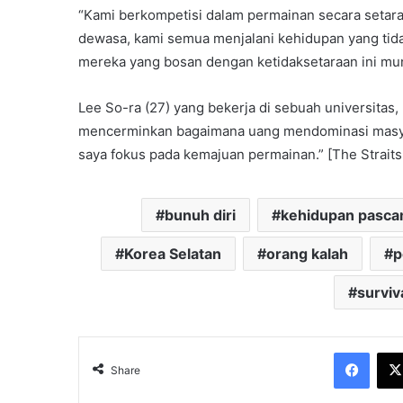
“Kami berkompetisi dalam permainan secara setara 
dewasa, kami semua menjalani kehidupan yang tidak
mereka yang bosan dengan ketidaksetaraan ini mung
Lee So-ra (27) yang bekerja di sebuah universitas
mencerminkan bagaimana uang mendominasi masyar
saya fokus pada kemajuan permainan.” [The Strait
bunuh diri
kehidupan pasc
Korea Selatan
orang kalah
p
surviva
Face
Share