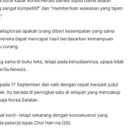
 surat kabar
Korea Herald
bahwa Squid Game adalah
g sangat kompetitif” dan “memberikan wawasan yang tajam
.”
geksplorasi apakah orang diberi kesempatan yang sama
a mereka dapat mencapai hasil berdasarkan kemampuan
u curang.
g sama di buku teks, tetapi pada kenyataannya, upaya tidak
erita
Newsis
.
ana pada 17 September dan naik dengan cepat menjadi judul
ik. Itu berada di peringkat satu di wilayah yang mencakup
saja Korea Selatan.
at kecil– tetapi sekarang dengan konsekuensi yang
a pekerja lepas Choi Han-na (26).