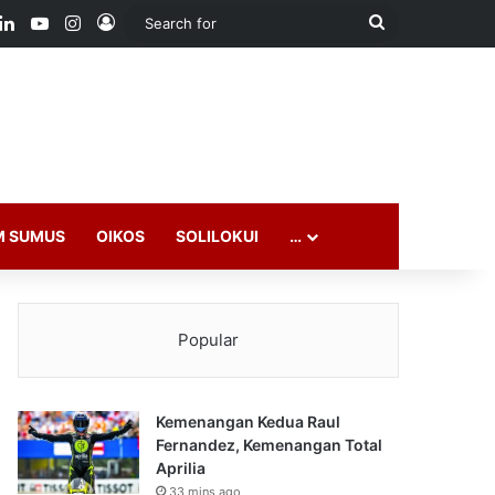
ook
LinkedIn
YouTube
Instagram
Log In
Search
for
M SUMUS
OIKOS
SOLILOKUI
…
Popular
Kemenangan Kedua Raul
Fernandez, Kemenangan Total
Aprilia
33 mins ago