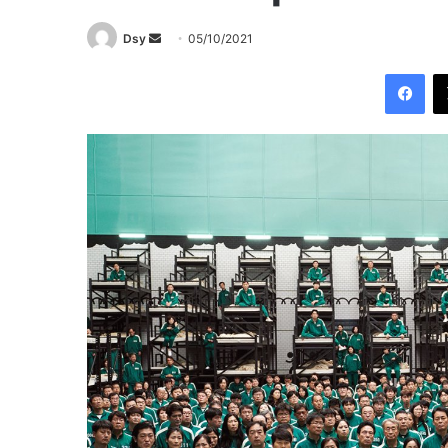
Send
Dsy
05/10/2021
an
Fac
email