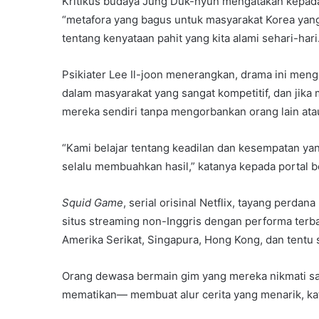
Kritikus budaya Jung Duk-hyun mengatakan kepada
“metafora yang bagus untuk masyarakat Korea yan
tentang kenyataan pahit yang kita alami sehari-hari
Psikiater Lee Il-joon menerangkan, drama ini men
dalam masyarakat yang sangat kompetitif, dan jik
mereka sendiri tanpa mengorbankan orang lain ata
“Kami belajar tentang keadilan dan kesempatan yan
selalu membuahkan hasil,” katanya kepada portal b
Squid Game
, serial orisinal Netflix, tayang perd
situs streaming non-Inggris dengan performa terba
Amerika Serikat, Singapura, Hong Kong, dan tentu 
Orang dewasa bermain gim yang mereka nikmati sa
mematikan— membuat alur cerita yang menarik, kat