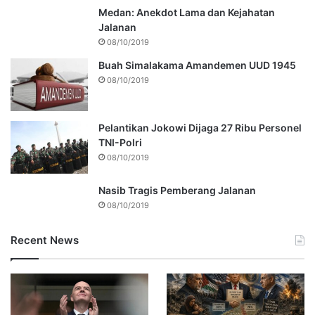
Medan: Anekdot Lama dan Kejahatan
Jalanan
08/10/2019
Buah Simalakama Amandemen UUD 1945
08/10/2019
Pelantikan Jokowi Dijaga 27 Ribu Personel
TNI-Polri
08/10/2019
Nasib Tragis Pemberang Jalanan
08/10/2019
Recent News