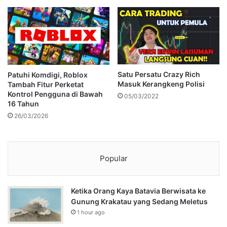
Satu Persatu Crazy Rich
Patuhi Komdigi, Roblox
Masuk Kerangkeng Polisi
Tambah Fitur Perketat
Kontrol Pengguna di Bawah
05/03/2022
16 Tahun
26/03/2026
Popular
Ketika Orang Kaya Batavia Berwisata ke
Gunung Krakatau yang Sedang Meletus
1 hour ago