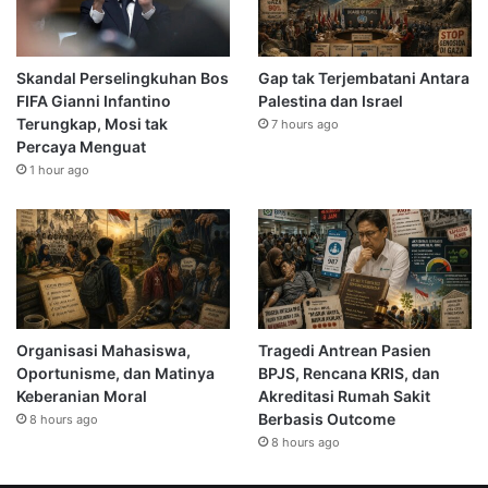
Skandal Perselingkuhan Bos
Gap tak Terjembatani Antara
FIFA Gianni Infantino
Palestina dan Israel
Terungkap, Mosi tak
7 hours ago
Percaya Menguat
1 hour ago
Organisasi Mahasiswa,
Tragedi Antrean Pasien
Oportunisme, dan Matinya
BPJS, Rencana KRIS, dan
Keberanian Moral
Akreditasi Rumah Sakit
Berbasis Outcome
8 hours ago
8 hours ago