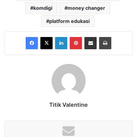
komdigi
money changer
platform edukasi
Facebook
X
LinkedIn
Pinterest
Share via Email
Print
Titik Valentine