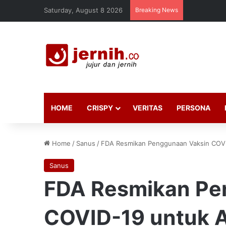
Saturday, August 8 2026
Breaking News
HOME
CRISPY
VERITAS
PERSONA
Home
/
Sanus
/
FDA Resmikan Penggunaan Vaksin COVID-
Sanus
FDA Resmikan Pe
COVID-19 untuk A