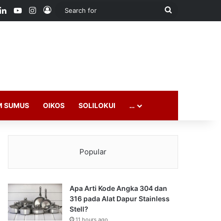
ook
LinkedIn
YouTube
Instagram
Log In
Search
for
M SUMUS
OIKOS
SOLILOKUI
…
Popular
Apa Arti Kode Angka 304 dan
316 pada Alat Dapur Stainless
Stell?
11 hours ago