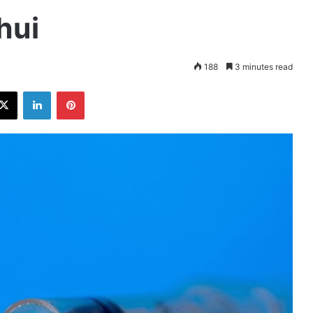
hui
188
3 minutes read
ebook
X
LinkedIn
Pinterest