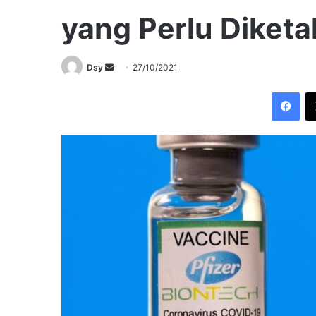
yang Perlu Diketa
Send
Dsy
27/10/2021
an
Fac
email