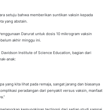
uara setuju bahwa memberikan suntikan vaksin kepada
ta yang abstain.
enggunaan Darurat untuk dosis 10 mikrogram vaksin
ebelum akhir minggu ini.
Davidson Institute of Science Education, bagian dari
nak-anak:
 apa yang kita lihat pada remaja, sangat jarang dan biasanya
omplikasi peradangan dari penyakit versus vaksin, manfaat
a.”
i melaporkan kemungkinan tertinggi dari setiap studi sampai