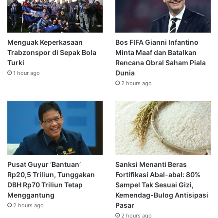
Menguak Keperkasaan
Bos FIFA Gianni Infantino
Trabzonspor di Sepak Bola
Minta Maaf dan Batalkan
Turki
Rencana Obral Saham Piala
Dunia
1 hour ago
2 hours ago
Pusat Guyur ‘Bantuan’
Sanksi Menanti Beras
Rp20,5 Triliun, Tunggakan
Fortifikasi Abal-abal: 80%
DBH Rp70 Triliun Tetap
Sampel Tak Sesuai Gizi,
Menggantung
Kemendag-Bulog Antisipasi
Pasar
2 hours ago
2 hours ago