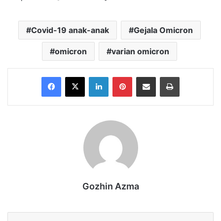
Covid-19 anak-anak
Gejala Omicron
omicron
varian omicron
Facebook
X
LinkedIn
Pinterest
Share via Email
Print
Gozhin Azma