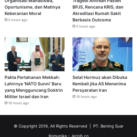
Organisasi Mahasiswa,
Tragedi Antrean Pasien
Oportunisme, dan Matinya
BPJS, Rencana KRIS, dan
Keberanian Moral
Akreditasi Rumah Sakit
Berbasis Outcome
5 hours ago
5 hours ago
Pakta Pertahanan Mekkah:
Selat Hormuz akan Dibuka
Lahirnya ‘NATO Sunni’ Baru
Kembali jika AS Menerima
yang Mengguncang Doktrin
Persyaratan Iran
Militer Israel dan Iran
16 hours ago
16 hours ago
© Copyright 2019, All Rights Reserved | PT. Bening Suar
Komunika
- Jernih.co