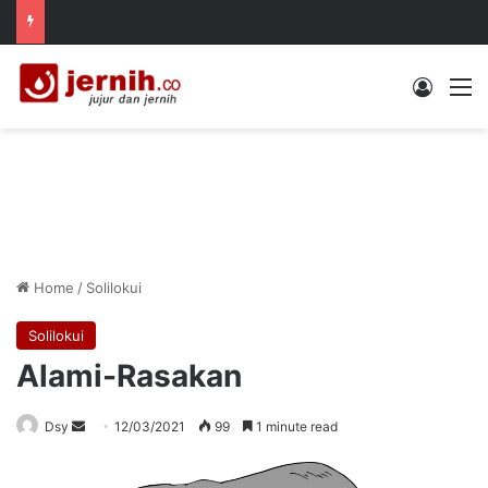
Log In
M
Home
/
Solilokui
Solilokui
Alami-Rasakan
Send
Dsy
12/03/2021
99
1 minute read
an
email