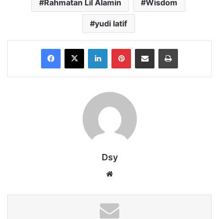
Rahmatan Lil Alamin
Wisdom
yudi latif
Facebook
X
LinkedIn
Pinterest
Share via Email
Print
Dsy
Website