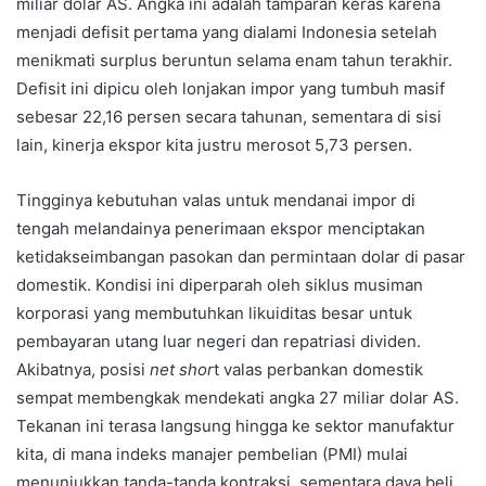
miliar dolar AS. Angka ini adalah tamparan keras karena
menjadi defisit pertama yang dialami Indonesia setelah
menikmati surplus beruntun selama enam tahun terakhir.
Defisit ini dipicu oleh lonjakan impor yang tumbuh masif
sebesar 22,16 persen secara tahunan, sementara di sisi
lain, kinerja ekspor kita justru merosot 5,73 persen.
Tingginya kebutuhan valas untuk mendanai impor di
tengah melandainya penerimaan ekspor menciptakan
ketidakseimbangan pasokan dan permintaan dolar di pasar
domestik. Kondisi ini diperparah oleh siklus musiman
korporasi yang membutuhkan likuiditas besar untuk
pembayaran utang luar negeri dan repatriasi dividen.
Akibatnya, posisi
net shor
t valas perbankan domestik
sempat membengkak mendekati angka 27 miliar dolar AS.
Tekanan ini terasa langsung hingga ke sektor manufaktur
kita, di mana indeks manajer pembelian (PMI) mulai
menunjukkan tanda-tanda kontraksi, sementara daya beli