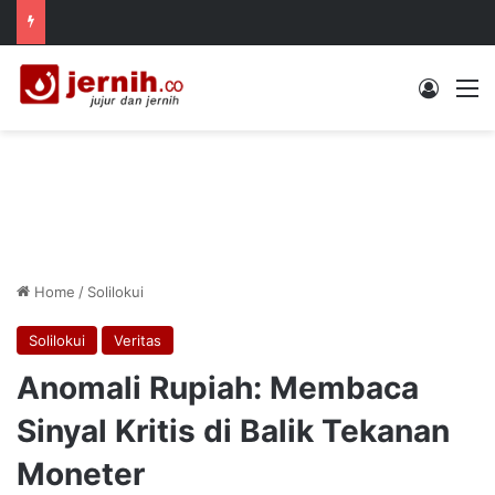
Log In
M
Home
/
Solilokui
Solilokui
Veritas
Anomali Rupiah: Membaca
Sinyal Kritis di Balik Tekanan
Moneter