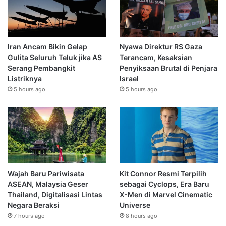
Iran Ancam Bikin Gelap
Nyawa Direktur RS Gaza
Gulita Seluruh Teluk jika AS
Terancam, Kesaksian
Serang Pembangkit
Penyiksaan Brutal di Penjara
Listriknya
Israel
5 hours ago
5 hours ago
Wajah Baru Pariwisata
Kit Connor Resmi Terpilih
ASEAN, Malaysia Geser
sebagai Cyclops, Era Baru
Thailand, Digitalisasi Lintas
X-Men di Marvel Cinematic
Negara Beraksi
Universe
7 hours ago
8 hours ago