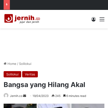
Log In
M
Home
/
Solilokui
Solilokui
Veritas
Bangsa yang Hilang Akal
Send
Jernih.co
19/04/2023
245
6 minutes read
an
email