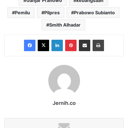
Ganjar Pranowo
kebangsaan
Pemilu
Pilpres
Prabowo Subianto
Smith Alhadar
Facebook
X
LinkedIn
Pinterest
Share via Email
Print
Jernih.co