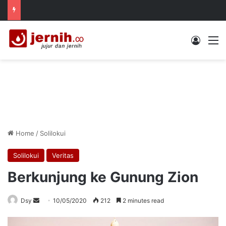
Log In
M
Home
/
Solilokui
Solilokui
Veritas
Berkunjung ke Gunung Zion
Send
Dsy
10/05/2020
212
2 minutes read
an
email