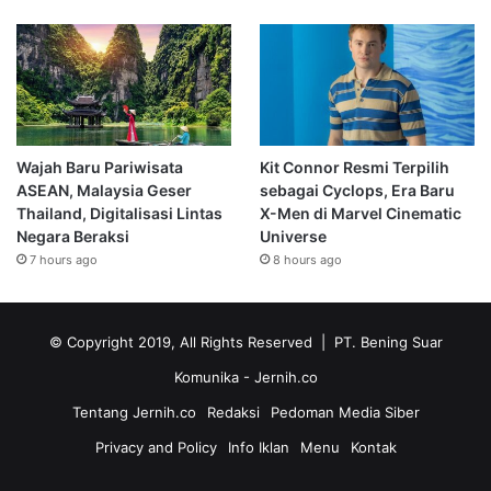
Wajah Baru Pariwisata
Kit Connor Resmi Terpilih
ASEAN, Malaysia Geser
sebagai Cyclops, Era Baru
Thailand, Digitalisasi Lintas
X-Men di Marvel Cinematic
Negara Beraksi
Universe
7 hours ago
8 hours ago
© Copyright 2019, All Rights Reserved | PT. Bening Suar
Komunika
- Jernih.co
Tentang Jernih.co
Redaksi
Pedoman Media Siber
Privacy and Policy
Info Iklan
Menu
Kontak