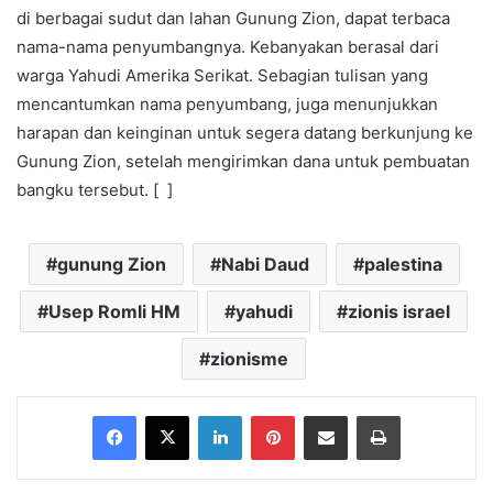
di berbagai sudut dan lahan Gunung Zion, dapat terbaca
nama-nama penyumbangnya. Kebanyakan berasal dari
warga Yahudi Amerika Serikat. Sebagian tulisan yang
mencantumkan nama penyumbang, juga menunjukkan
harapan dan keinginan untuk segera datang berkunjung ke
Gunung Zion, setelah mengirimkan dana untuk pembuatan
bangku tersebut. [ ]
gunung Zion
Nabi Daud
palestina
Usep Romli HM
yahudi
zionis israel
zionisme
Facebook
X
LinkedIn
Pinterest
Share via Email
Print