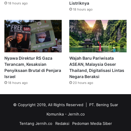
Listriknya
18 hours ago
18 hours ago
Nyawa Direktur RS Gaza
Wajah Baru Pariwisata
Terancam, Kesaksian
ASEAN, Malaysia Geser
Penyiksaan Brutal di Penjara
Thailand, Digitalisasi Lintas
Israel
Negara Beraksi
18 hours ago
20 hours ago
© Copyright 2019, All Rights Reserved | PT. Bening Suar
Komunika
- Jernih.co
Tentang Jernih.co
Redaksi
Pedoman Media Siber