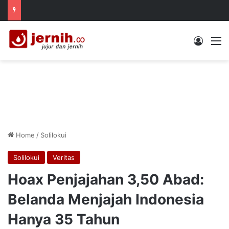
Log In
M
Home
/
Solilokui
Solilokui
Veritas
Hoax Penjajahan 3,50 Abad:
Belanda Menjajah Indonesia
Hanya 35 Tahun