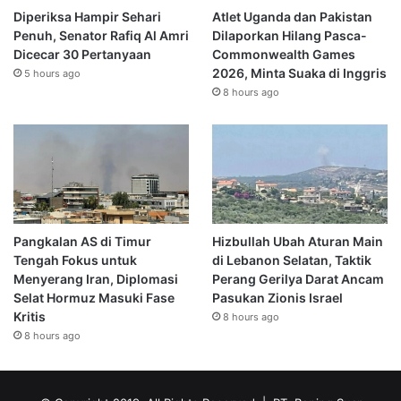
Diperiksa Hampir Sehari
Atlet Uganda dan Pakistan
Penuh, Senator Rafiq Al Amri
Dilaporkan Hilang Pasca-
Dicecar 30 Pertanyaan
Commonwealth Games
2026, Minta Suaka di Inggris
5 hours ago
8 hours ago
Pangkalan AS di Timur
Hizbullah Ubah Aturan Main
Tengah Fokus untuk
di Lebanon Selatan, Taktik
Menyerang Iran, Diplomasi
Perang Gerilya Darat Ancam
Selat Hormuz Masuki Fase
Pasukan Zionis Israel
Kritis
8 hours ago
8 hours ago