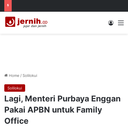
Log In
M
Home
/
Solilokui
Solilokui
Lagi, Menteri Purbaya Enggan
Pakai APBN untuk Family
Office