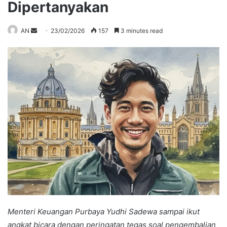
Dipertanyakan
Send
AN
23/02/2026
157
3 minutes read
an
email
Menteri Keuangan Purbaya Yudhi Sadewa sampai ikut
angkat bicara dengan peringatan tegas soal pengembalian