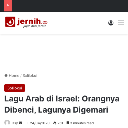
Log In
M
Home
/
Solilokui
Solilokui
Lagu Arab di Israel: Orangnya
Dibenci, Lagunya Digemari
Send
Dsy
24/04/2020
261
3 minutes read