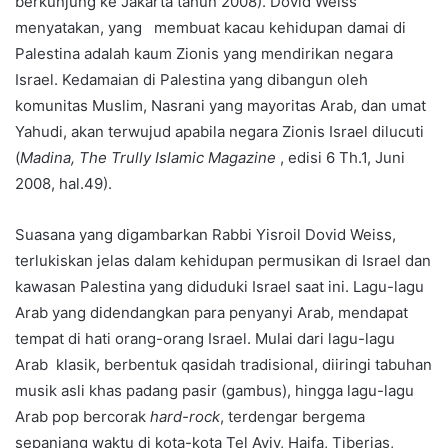
berkunjung ke Jakarta tahun 2008). Dovid Weiss
menyatakan, yang membuat kacau kehidupan damai di
Palestina adalah kaum Zionis yang mendirikan negara
Israel. Kedamaian di Palestina yang dibangun oleh
komunitas Muslim, Nasrani yang mayoritas Arab, dan umat
Yahudi, akan terwujud apabila negara Zionis Israel dilucuti
(
Madina, The Trully Islamic Magazine
, edisi 6 Th.1, Juni
2008, hal.49).
Suasana yang digambarkan Rabbi Yisroil Dovid Weiss,
terlukiskan jelas dalam kehidupan permusikan di Israel dan
kawasan Palestina yang diduduki Israel saat ini. Lagu-lagu
Arab yang didendangkan para penyanyi Arab, mendapat
tempat di hati orang-orang Israel. Mulai dari lagu-lagu
Arab klasik, berbentuk qasidah tradisional, diiringi tabuhan
musik asli khas padang pasir (gambus), hingga lagu-lagu
Arab pop bercorak
hard-rock
, terdengar bergema
sepanjang waktu di kota-kota Tel Aviv, Haifa, Tiberias,