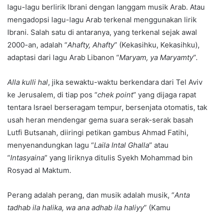
lagu-lagu berlirik Ibrani dengan langgam musik Arab. Atau
mengadopsi lagu-lagu Arab terkenal menggunakan lirik
Ibrani. Salah satu di antaranya, yang terkenal sejak awal
2000-an, adalah “
Ahafty, Ahafty
” (Kekasihku, Kekasihku),
adaptasi dari lagu Arab Libanon “
Maryam, ya Maryamty
”.
Alla kulli hal
, jika sewaktu-waktu berkendara dari Tel Aviv
ke Jerusalem, di tiap pos “
chek point
” yang dijaga rapat
tentara Israel berseragam tempur, bersenjata otomatis, tak
usah heran mendengar gema suara serak-serak basah
Lutfi Butsanah, diiringi petikan gambus Ahmad Fatihi,
menyenandungkan lagu “
Laila Intal Ghalla
” atau
“
Intasyaina
” yang liriknya ditulis Syekh Mohammad bin
Rosyad al Maktum.
Perang adalah perang, dan musik adalah musik, “
Anta
tadhab ila halika, wa ana adhab ila haliyy
” (Kamu