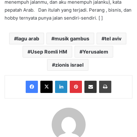
menempuh jalanmu, dan aku menempuh jalanku), kata
pepatah Arab. Dan itulah yang terjadi. Perang , bisnis, dan
hobby ternyata punya jalan sendiri-sendiri. [ ]
lagu arab
musik gambus
tel aviv
Usep Romli HM
Yerusalem
zionis israel
Facebook
X
LinkedIn
Pinterest
Share via Email
Print