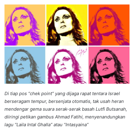
an
email
D
i tiap pos “chek point” yang dijaga rapat tentara Israel
berseragam tempur, bersenjata otomatis, tak usah heran
mendengar gema suara serak-serak basah Lutfi Butsanah,
diiringi petikan gambus Ahmad Fatihi, menyenandungkan
lagu “Laila Intal Ghalla” atau “Intasyaina”