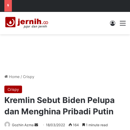
Log In
M
Home
/
Crispy
Crispy
Kremlin Sebut Biden Pelupa
dan Menghina Pribadi Putin
Send
Gozhin Azma
18/03/2022
164
1 minute read