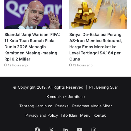
Skandal ‘Janji Warisan’ FIFA:
Sinyal De-Eskalasi Perang
11 Kota Tuan Rumah Piala
AS-Iran Memicu Rebound,
Dunia 2026 Menagih
Harga Emas Meroket ke
Komitmen Masing-masing
Level Tertinggi $4.164 per
Rp16,2 Miliar
Ouns
12 hours ago
12 hours ago
© Copyright 2019, All Rights Reserved | PT. Bening Suar
Komunika
- Jernih.co
Tentang Jernih.co
Redaksi
Pedoman Media Siber
Privacy and Policy
Info Iklan
Menu
Kontak
Facebook
X
LinkedIn
YouTube
Instagram