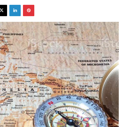
ebook
X
LinkedIn
Pinterest