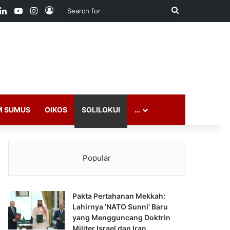
ook
LinkedIn
YouTube
Instagram
Log In
Search
for
M SUMUS
OIKOS
SOLILOKUI
…
Popular
Pakta Pertahanan Mekkah:
Lahirnya ‘NATO Sunni’ Baru
yang Mengguncang Doktrin
Militer Israel dan Iran