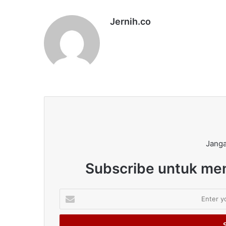
Jernih.co
Janga
Subscribe untuk men
Enter
your
Email
address