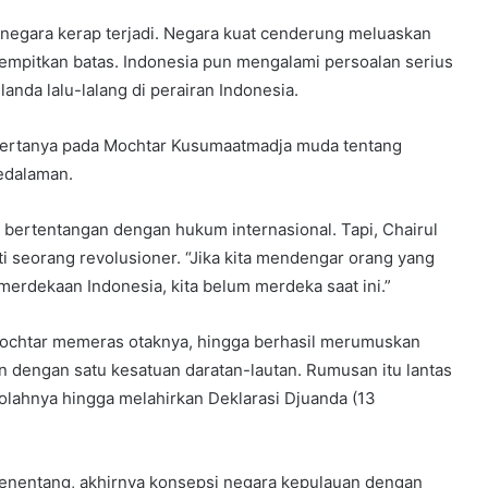
arnegara kerap terjadi. Negara kuat cenderung meluaskan
mpitkan batas. Indonesia pun mengalami persoalan serius
nda lalu-lalang di perairan Indonesia.
, bertanya pada Mochtar Kusumaatmadja muda tentang
edalaman.
a bertentangan dengan hukum internasional. Tapi, Chairul
i seorang revolusioner. “Jika kita mendengar orang yang
erdekaan Indonesia, kita belum merdeka saat ini.”
Mochtar memeras otaknya, hingga berhasil merumuskan
n dengan satu kesatuan daratan-lautan. Rumusan itu lantas
lahnya hingga melahirkan Deklarasi Djuanda (13
enentang, akhirnya konsepsi negara kepulauan dengan