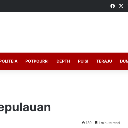
Faceb
X
POLITEIA
POTPOURRI
DEPTH
PUISI
TERAJU
DU
epulauan
189
1 minute read