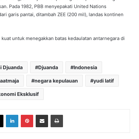
kan. Pada 1982, PBB menyepakati United Nations
ari garis pantai, ditambah ZEE (200 mil), landas kontinen
g kuat untuk menegakkan batas kedaulatan antarnegara di
i Djuanda
Djuanda
Indonesia
aatmaja
negara kepulauan
yudi latif
onomi Eksklusif
book
X
LinkedIn
Pinterest
Share via Email
Print