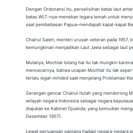
Dengan Ordonansi itu, perselisihan batas laut ant
batas WLT-nya–menekan legara lemah untuk menye
saat pembebasan Papua–mendapati kapal-kapal Bela
Chairul Saleh, menteri urusan veteran pada 1957
kemungkinan menjadikan Laut Jawa sebagai laut p
Mulanya, Mochtar bilang hal itu tak mungkin karen
mencecarnya, bahwa ucapan Mochtar itu tak sepert
terlalu
legal-minded
saat menjelang Proklamasi Kem
Serangan gencar Chairul itulah yang mendorong 
wilayah negara Indonesia sebagai negara kepulaua
diajukan ke Kabinet Djuanda, yang kemudian mengo
Desember 1957).
Lewat perjuangan panjang hadapi negara-negara p