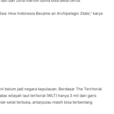
laut dan zona maritim dunia bisa beda cerita.
Sea: How Indonesia Became an Archipelagic State
,” karya
ni belum jadi negara kepulauan. Berdasar The Territorial
as wilayah laut teritorial (WLT) hanya 3 mil dari garis
elat-selat terbuka, antarpulau masih bisa terbentang