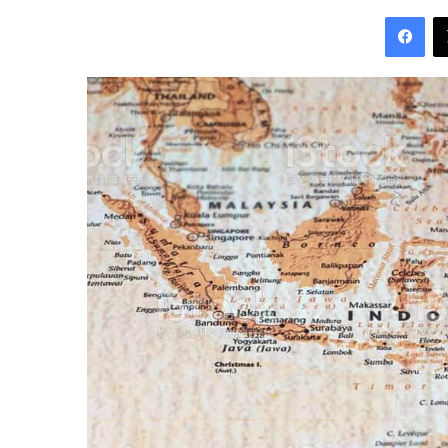
an
Fac
email