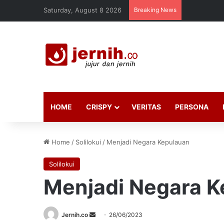
Saturday, August 8 2026
Breaking News
HOME
CRISPY
VERITAS
PERSONA
Home
/
Solilokui
/
Menjadi Negara Kepulauan
Solilokui
Menjadi Negara K
Send
Jernih.co
26/06/2023