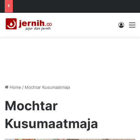
Log In
M
Home
/
Mochtar Kusumaatmaja
Mochtar
Kusumaatmaja