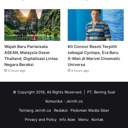
Wajah Baru Pariwisata
Kit Connor Resmi Terpilih
ASEAN, Malaysia Geser
sebagai Cyclops, Era Baru
Thailand, Digitalisasi Lintas
X-Men di Marvel Cinematic
Negara Beraksi
Universe
3 hours ago
4 hours ago
© Copyright 2019, All Rights Reserved | PT. Bening Suar
Komunika
- Jernih.co
Tentang Jernih.co
Redaksi
Pedoman Media Siber
Privacy and Policy
Info Iklan
Menu
Kontak