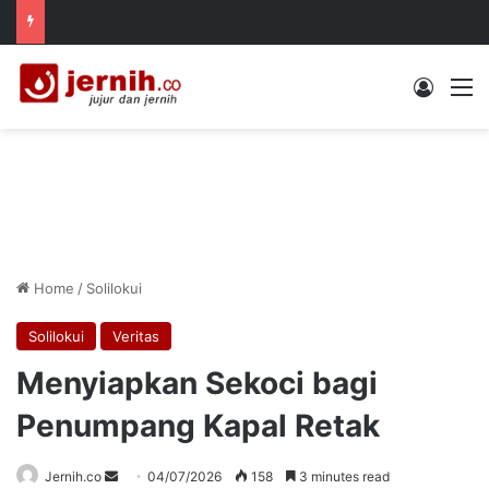
Log In
M
Home
/
Solilokui
Solilokui
Veritas
Menyiapkan Sekoci bagi
Penumpang Kapal Retak
Send
Jernih.co
04/07/2026
158
3 minutes read