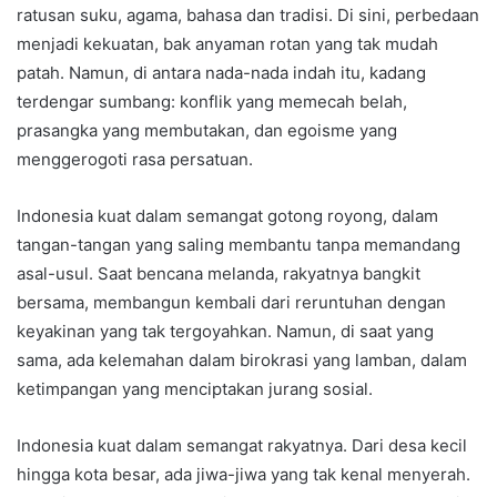
ratusan suku, agama, bahasa dan tradisi. Di sini, perbedaan
menjadi kekuatan, bak anyaman rotan yang tak mudah
patah. Namun, di antara nada-nada indah itu, kadang
terdengar sumbang: konflik yang memecah belah,
prasangka yang membutakan, dan egoisme yang
menggerogoti rasa persatuan.
Indonesia kuat dalam semangat gotong royong, dalam
tangan-tangan yang saling membantu tanpa memandang
asal-usul. Saat bencana melanda, rakyatnya bangkit
bersama, membangun kembali dari reruntuhan dengan
keyakinan yang tak tergoyahkan. Namun, di saat yang
sama, ada kelemahan dalam birokrasi yang lamban, dalam
ketimpangan yang menciptakan jurang sosial.
Indonesia kuat dalam semangat rakyatnya. Dari desa kecil
hingga kota besar, ada jiwa-jiwa yang tak kenal menyerah.