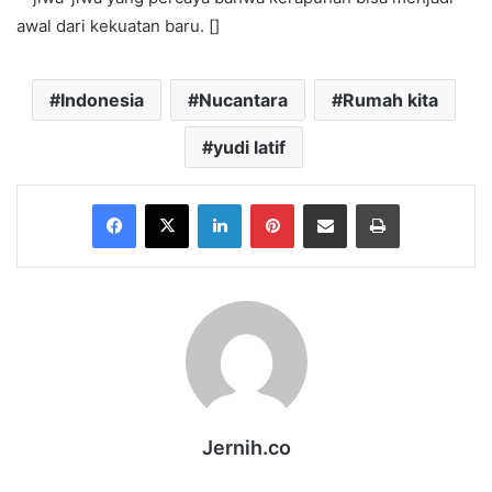
awal dari kekuatan baru. []
Indonesia
Nucantara
Rumah kita
yudi latif
Facebook
X
LinkedIn
Pinterest
Share via Email
Print
Jernih.co