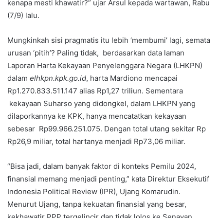
kenapa mesti khawatir?” ujar Arsul kepada wartawan, Rabu
(7/9) lalu.
Mungkinkah sisi pragmatis itu lebih ‘membumi’ lagi, semata
urusan ‘pitih’? Paling tidak, berdasarkan data laman
Laporan Harta Kekayaan Penyelenggara Negara (LHKPN)
dalam
elhkpn.kpk.go.id
, harta Mardiono mencapai
Rp1.270.833.511.147 alias Rp1,27 triliun. Sementara
kekayaan Suharso yang didongkel, dalam LHKPN yang
dilaporkannya ke KPK, hanya mencatatkan kekayaan
sebesar Rp99.966.251.075. Dengan total utang sekitar Rp
Rp26,9 miliar, total hartanya menjadi Rp73,06 miliar.
“Bisa jadi, dalam banyak faktor di konteks Pemilu 2024,
finansial memang menjadi penting,” kata Direktur Eksekutif
Indonesia Political Review (IPR), Ujang Komarudin.
Menurut Ujang, tanpa kekuatan finansial yang besar,
kekhawatir PPP tergelincir dan tidak lolos ke Senayan,