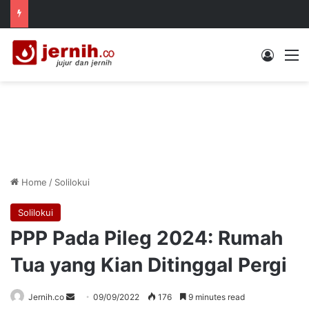
Log In
M
Home
/
Solilokui
Solilokui
PPP Pada Pileg 2024: Rumah
Tua yang Kian Ditinggal Pergi
Send
Jernih.co
09/09/2022
176
9 minutes read