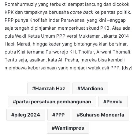
Romahurmuziy yang terbukti sempat lancung dan dicokok
KPK dan tampaknya berusaha
come back
ke pentas politik.
PPP punya Khofifah Indar Parawansa, yang kini –anggap
saja tengah dipinjamkan memperkuat skuad PKB. Atau ada
pula Wakil Ketua Umum PPP versi Muktamar Jakarta 2014
Habil Marati, hingga kader yang bintangnya kian bersinar,
putra Kiai ternama Purworejo KH. Thoifur, Arwani Thomafi.
Tentu saja, asalkan, kata Ali Pasha, mereka bisa kembali
membawa kebersamaan yang menjadi watak asli PPP. [dsy]
Hamzah Haz
Mardiono
partai persatuan pembangunan
Pemilu
pileg 2024
PPP
Suharso Monoarfa
Wantimpres