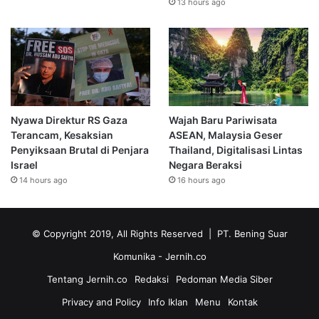
13 hours ago
Nyawa Direktur RS Gaza
Wajah Baru Pariwisata
Terancam, Kesaksian
ASEAN, Malaysia Geser
Penyiksaan Brutal di Penjara
Thailand, Digitalisasi Lintas
Israel
Negara Beraksi
14 hours ago
16 hours ago
© Copyright 2019, All Rights Reserved | PT. Bening Suar
Komunika
- Jernih.co
Tentang Jernih.co
Redaksi
Pedoman Media Siber
Privacy and Policy
Info Iklan
Menu
Kontak